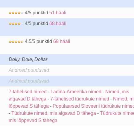
4/5 punktid
51 hääli
4/5 punktid
68 hääli
4.5/5 punktid
69 hääli
Dolly, Dole, Dollar
Andmed puuduvad
Andmed puuduvad
7-tähelised nimed
-
Ladina-Ameerika nimed
-
Nimed, mis
algavad D tähega
-
7-tähelised tüdrukute nimed
-
Nimed, m
lõppevad S tähega
-
Populaarsed Sloveeni tüdrukute nime
-
Tüdrukute nimed, mis algavad D tähega
-
Tüdrukute nime
mis lõppevad S tähega