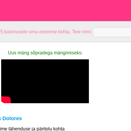
 5 küsimusele oma eesnime kohta. Teie nimi:
Uus mäng sõpradega mängimiseks:
 Dolores
 nime tähenduse ja päritolu kohta