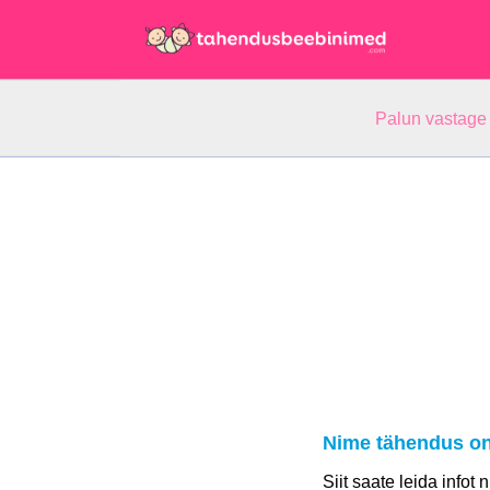
Palun vastage
Nime tähendus on
Siit saate leida infot