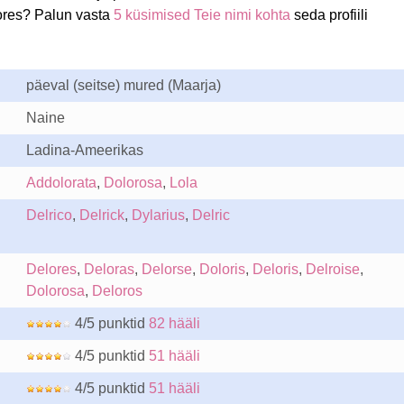
ores? Palun vasta
5 küsimised Teie nimi kohta
seda profiili
päeval (seitse) mured (Maarja)
Naine
Ladina-Ameerikas
Addolorata
,
Dolorosa
,
Lola
Delrico
,
Delrick
,
Dylarius
,
Delric
Delores
,
Deloras
,
Delorse
,
Doloris
,
Deloris
,
Delroise
,
Dolorosa
,
Deloros
4/5 punktid
82 hääli
4/5 punktid
51 hääli
4/5 punktid
51 hääli