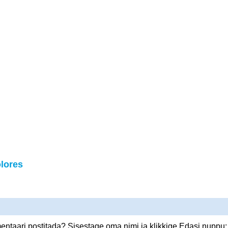
lores
ntaari postitada? Sisestage oma nimi ja klikkige Edasi nuppu: