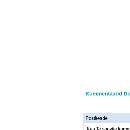
Kommentaarid Do
Postiteade
Kas Te soovite komme