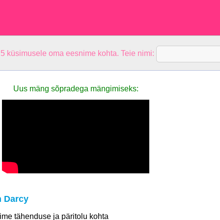
 5 küsimusele oma eesnime kohta. Teie nimi:
Uus mäng sõpradega mängimiseks:
 Darcy
 nime tähenduse ja päritolu kohta