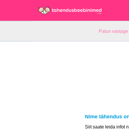
Palun vastage
Nime tähendus on
Siit saate leida infot