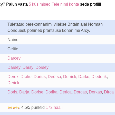
cy? Palun vasta
5 küsimised Teie nimi kohta
seda profiili
Tuletatud perekonnanimi viiakse Britain ajal Norman
Conquest, põhineb prantsuse kohanime Arcy.
Naine
Celtic
Darcey
Darsey
,
Darsy
,
Dorsey
Derek
,
Drake
,
Darius
,
Deórsa
,
Derrick
,
Darko
,
Diederik
,
Derick
Doris
,
Darja
,
Dorise
,
Dorika
,
Derica
,
Dorcas
,
Dorkas
,
Dirca
4.5/5 punktid
172 hääli