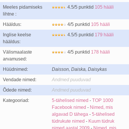
Meeles pidamiseks
4.5/5 punktid
105 hääli
lihtne :
Hääldus:
4/5 punktid
105 hääli
Inglise keelse
4.5/5 punktid
179 hääli
hääldus:
Välismaalaste
4/5 punktid
178 hääli
arvamused:
Hüüdnimed:
Daisson, Daiska, Daisykas
Vendade nimed:
Andmed puuduvad
Õdede nimed:
Andmed puuduvad
Kategooriad:
5-tähelised nimed
-
TOP 1000
Facebook nimed
-
Nimed, mis
algavad D tähega
-
5-tähelised
tüdrukute nimed
-
Kuum tüdruk
nimed aastal 2009
-
Nimed, mis