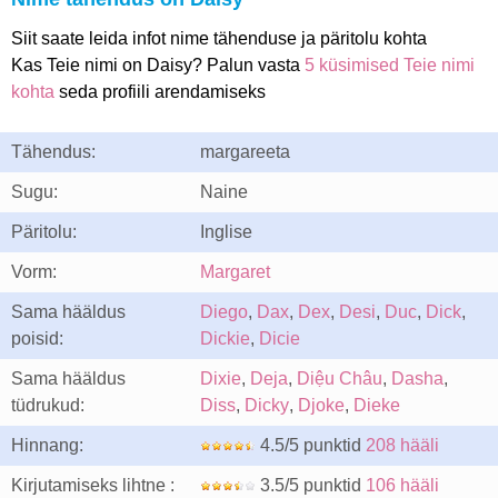
Siit saate leida infot nime tähenduse ja päritolu kohta
Kas Teie nimi on Daisy? Palun vasta
5 küsimised Teie nimi
kohta
seda profiili arendamiseks
Tähendus:
margareeta
Sugu:
Naine
Päritolu:
Inglise
Vorm:
Margaret
Sama hääldus
Diego
,
Dax
,
Dex
,
Desi
,
Duc
,
Dick
,
poisid:
Dickie
,
Dicie
Sama hääldus
Dixie
,
Deja
,
Diệu Châu
,
Dasha
,
tüdrukud:
Diss
,
Dicky
,
Djoke
,
Dieke
Hinnang:
4.5/5 punktid
208 hääli
Kirjutamiseks lihtne :
3.5/5 punktid
106 hääli