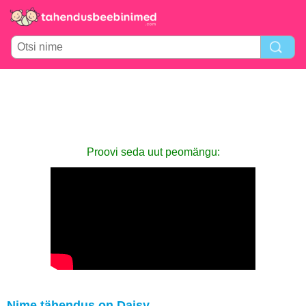
Proovi seda uut peomängu:
Nime tähendus on Daisy