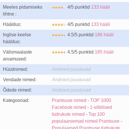
Meeles pidamiseks
4/5 punktid
133 hääli
lihtne :
Hääldus:
4/5 punktid
133 hääli
Inglise keelse
4.5/5 punktid
186 hääli
hääldus:
Välismaalaste
4.5/5 punktid
185 hääli
arvamused:
Hüüdnimed:
Andmed puuduvad
Vendade nimed:
Andmed puuduvad
Õdede nimed:
Andmed puuduvad
Kategooriad:
Prantsuse nimed
-
TOP 1000
Facebook nimed
-
1-silbilised
tüdrukute nimed
-
Top 100
populaarsemad nimed Prantsuse
-
Populaarsed Prantsuse tüdrukute