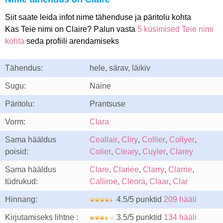
Siit saate leida infot nime tähenduse ja päritolu kohta
Kas Teie nimi on Claire? Palun vasta
5 küsimised Teie nimi
kohta
seda profiili arendamiseks
Tähendus:
hele, särav, läikiv
Sugu:
Naine
Päritolu:
Prantsuse
Vorm:
Clara
Sama hääldus
Ceallair
,
Cliry
,
Collier
,
Collyer
,
poisid:
Colier
,
Cleary
,
Cuyler
,
Clarey
Sama hääldus
Clare
,
Clariee
,
Clarry
,
Clarrie
,
tüdrukud:
Calliroe
,
Cleora
,
Claar
,
Clar
Hinnang:
4.5/5 punktid
209 hääli
Kirjutamiseks lihtne :
3.5/5 punktid
134 hääli