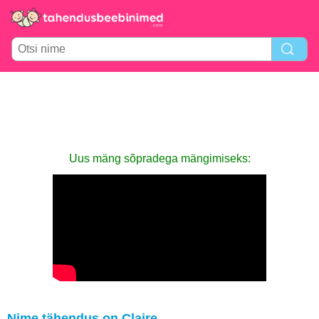
Uus mäng sõpradega mängimiseks:
Nime tähendus on Claire