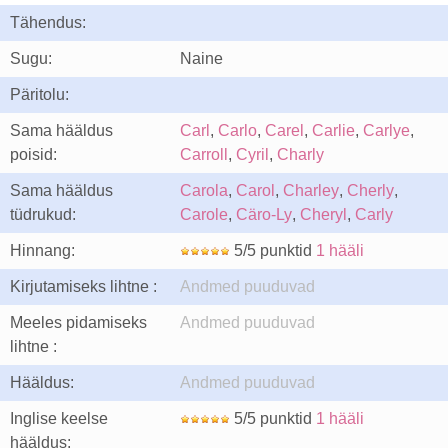
Tähendus:
Sugu:
Naine
Päritolu:
Sama hääldus
Carl
,
Carlo
,
Carel
,
Carlie
,
Carlye
,
poisid:
Carroll
,
Cyril
,
Charly
Sama hääldus
Carola
,
Carol
,
Charley
,
Cherly
,
tüdrukud:
Carole
,
Cäro-Ly
,
Cheryl
,
Carly
Hinnang:
5/5 punktid
1 hääli
Kirjutamiseks lihtne :
Andmed puuduvad
Meeles pidamiseks
Andmed puuduvad
lihtne :
Hääldus:
Andmed puuduvad
Inglise keelse
5/5 punktid
1 hääli
hääldus: