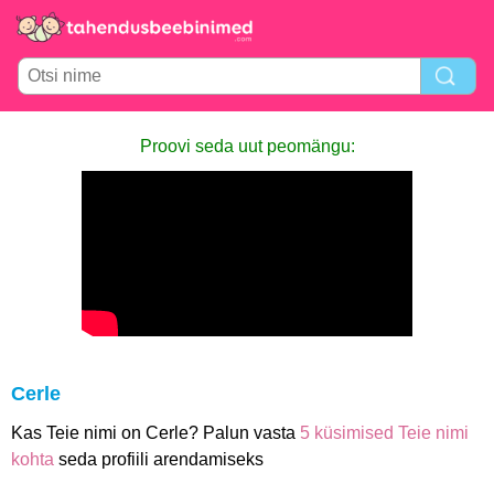
Proovi seda uut peomängu:
Cerle
Kas Teie nimi on Cerle? Palun vasta
5 küsimised Teie nimi
kohta
seda profiili arendamiseks