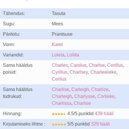
Tähendus:
Tasuta
Sugu:
Mees
Päritolu:
Prantsuse
Vorm:
Karel
Variandid:
Loleta
,
Lolitta
Sama hääldus
Charles
,
Carolus
,
Charlse
,
Cerillus
,
poisid:
Cyrillus
,
Charlsey
,
Charlewieke
,
Cerilus
Sama hääldus
Charlise
,
Carleigh
,
Charlize
,
tüdrukud:
Charleigh
,
Charlysse
,
Corlieke
,
Charlissa
,
Charlsie
Hinnang:
4.5/5 punktid
439 hääli
Kirjutamiseks lihtne :
5/5 punktid
329 hääli