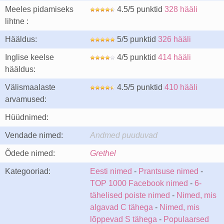
Meeles pidamiseks
4.5/5 punktid
328 hääli
lihtne :
Hääldus:
5/5 punktid
326 hääli
Inglise keelse
4/5 punktid
414 hääli
hääldus:
Välismaalaste
4.5/5 punktid
410 hääli
arvamused:
Hüüdnimed:
Vendade nimed:
Andmed puuduvad
Õdede nimed:
Grethel
Kategooriad:
Eesti nimed
-
Prantsuse nimed
-
TOP 1000 Facebook nimed
-
6-
tähelised poiste nimed
-
Nimed, mis
algavad C tähega
-
Nimed, mis
lõppevad S tähega
-
Populaarsed