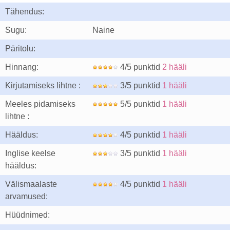
Tähendus:
Sugu:
Naine
Päritolu:
Hinnang:
4/5 punktid
2 hääli
Kirjutamiseks lihtne :
3/5 punktid
1 hääli
Meeles pidamiseks
5/5 punktid
1 hääli
lihtne :
Hääldus:
4/5 punktid
1 hääli
Inglise keelse
3/5 punktid
1 hääli
hääldus:
Välismaalaste
4/5 punktid
1 hääli
arvamused:
Hüüdnimed: