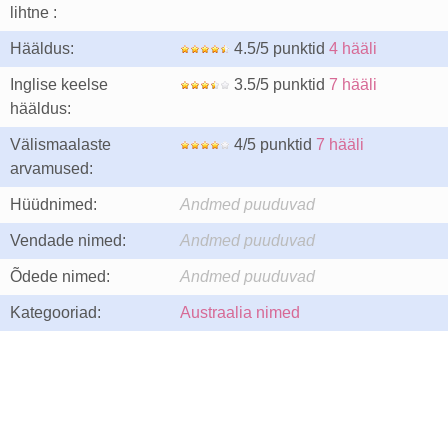
lihtne :
Hääldus:
4.5/5 punktid
4 hääli
Inglise keelse
3.5/5 punktid
7 hääli
hääldus:
Välismaalaste
4/5 punktid
7 hääli
arvamused:
Hüüdnimed:
Andmed puuduvad
Vendade nimed:
Andmed puuduvad
Õdede nimed:
Andmed puuduvad
Kategooriad:
Austraalia nimed