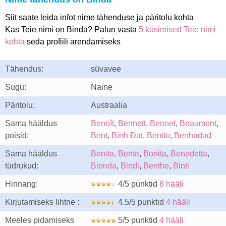
Siit saate leida infot nime tähenduse ja päritolu kohta
Kas Teie nimi on Binda? Palun vasta
5 küsimised Teie nimi
kohta
seda profiili arendamiseks
Tähendus:
süvavee
Sugu:
Naine
Päritolu:
Austraalia
Sama hääldus
Benoît
,
Bennett
,
Bennet
,
Beaumont
,
poisid:
Bent
,
Bình Ðạt
,
Benito
,
Benhadad
Sama hääldus
Benita
,
Bente
,
Bonita
,
Benedetta
,
tüdrukud:
Bionda
,
Bindi
,
Benthe
,
Binti
Hinnang:
4/5 punktid
8 hääli
Kirjutamiseks lihtne :
4.5/5 punktid
4 hääli
Meeles pidamiseks
5/5 punktid
4 hääli