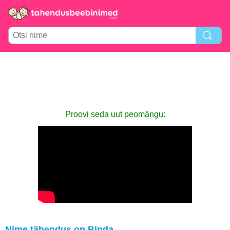
Proovi seda uut peomängu:
Nime tähendus on Binda