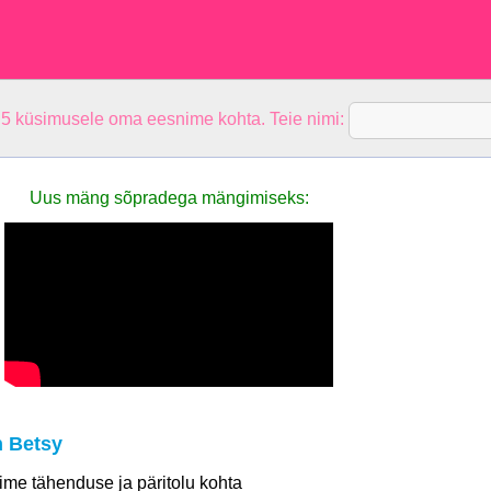
 5 küsimusele oma eesnime kohta. Teie nimi:
Uus mäng sõpradega mängimiseks:
 Betsy
 nime tähenduse ja päritolu kohta