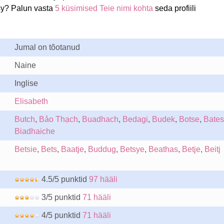
sy? Palun vasta
5 küsimised Teie nimi kohta
seda profiili
Jumal on tõotanud
Naine
Inglise
Elisabeth
Butch
,
Bảo Thạch
,
Buadhach
,
Bedagi
,
Budek
,
Botse
,
Bates
Biadhaiche
Betsie
,
Bets
,
Baatje
,
Buddug
,
Betsye
,
Beathas
,
Betje
,
Beitj
4.5/5 punktid
97 hääli
3/5 punktid
71 hääli
4/5 punktid
71 hääli