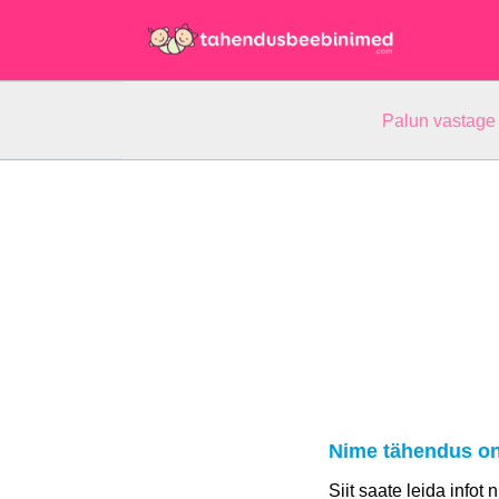
Palun vastage
Nime tähendus on
Siit saate leida infot