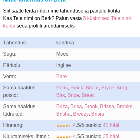
Siit saate leida infot nime tähenduse ja päritolu kohta
Kas Teie nimi on Berk? Palun vasta
5 küsimised Teie nimi
kohta
seda profiili arendamiseks
Tähendus:
kandma
Sugu:
Mees
Päritolu:
Inglise
Vorm:
Bare
Sama hääldus
Boris
,
Brock
,
Bruce
,
Bryce
,
Brog
,
poisid:
Birk
,
Brice
,
Breac
Sama hääldus
Briza
,
Brisa
,
Brook
,
Brissa
,
Brooke
,
tüdrukud:
Brisha
,
Breezy
,
Brisia
Hinnang:
4.5/5 punktid
41 hääli
Kirjutamiseks lihtne :
4.5/5 punktid
35 hääli