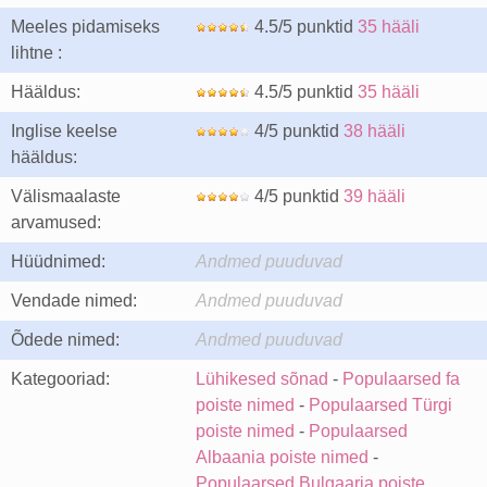
Meeles pidamiseks
4.5/5 punktid
35 hääli
lihtne :
Hääldus:
4.5/5 punktid
35 hääli
Inglise keelse
4/5 punktid
38 hääli
hääldus:
Välismaalaste
4/5 punktid
39 hääli
arvamused:
Hüüdnimed:
Andmed puuduvad
Vendade nimed:
Andmed puuduvad
Õdede nimed:
Andmed puuduvad
Kategooriad:
Lühikesed sõnad
-
Populaarsed fa
poiste nimed
-
Populaarsed Türgi
poiste nimed
-
Populaarsed
Albaania poiste nimed
-
Populaarsed Bulgaaria poiste