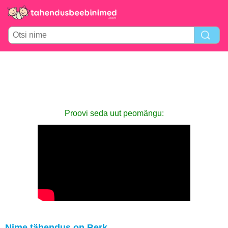
Proovi seda uut peomängu:
Nime tähendus on Berk