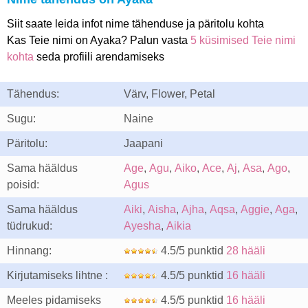
Siit saate leida infot nime tähenduse ja päritolu kohta
Kas Teie nimi on Ayaka? Palun vasta
5 küsimised Teie nimi
kohta
seda profiili arendamiseks
Tähendus:
Värv, Flower, Petal
Sugu:
Naine
Päritolu:
Jaapani
Sama hääldus
Age
,
Agu
,
Aiko
,
Ace
,
Aj
,
Asa
,
Ago
,
poisid:
Agus
Sama hääldus
Aiki
,
Aisha
,
Ajha
,
Aqsa
,
Aggie
,
Aga
,
tüdrukud:
Ayesha
,
Aikia
Hinnang:
4.5/5 punktid
28 hääli
Kirjutamiseks lihtne :
4.5/5 punktid
16 hääli
Meeles pidamiseks
4.5/5 punktid
16 hääli