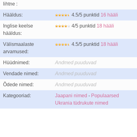
lihtne :
Hääldus:
4.5/5 punktid
16 hääli
Inglise keelse
4/5 punktid
18 hääli
hääldus:
Välismaalaste
4.5/5 punktid
18 hääli
arvamused:
Hüüdnimed:
Andmed puuduvad
Vendade nimed:
Andmed puuduvad
Õdede nimed:
Andmed puuduvad
Kategooriad:
Jaapani nimed
-
Populaarsed
Ukrania tüdrukute nimed