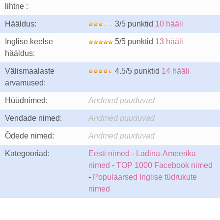
lihtne :
Hääldus:
3/5 punktid
10 hääli
Inglise keelse
5/5 punktid
13 hääli
hääldus:
Välismaalaste
4.5/5 punktid
14 hääli
arvamused:
Hüüdnimed:
Andmed puuduvad
Vendade nimed:
Andmed puuduvad
Õdede nimed:
Andmed puuduvad
Kategooriad:
Eesti nimed
-
Ladina-Ameerika
nimed
-
TOP 1000 Facebook nimed
-
Populaarsed Inglise tüdrukute
nimed