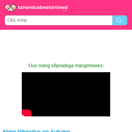
Uus mäng sõpradega mängimiseks:
Nime tähendus on Autumn