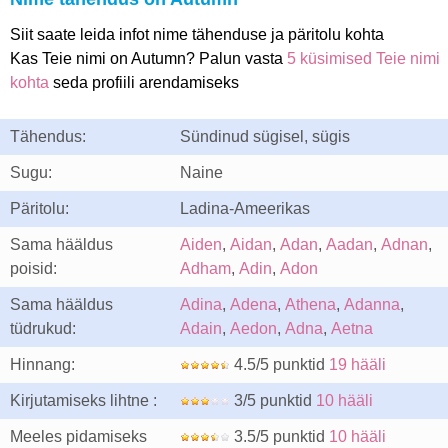
Siit saate leida infot nime tähenduse ja päritolu kohta
Kas Teie nimi on Autumn? Palun vasta
5 küsimised Teie nimi
kohta
seda profiili arendamiseks
Tähendus:
Sündinud sügisel, sügis
Sugu:
Naine
Päritolu:
Ladina-Ameerikas
Sama hääldus
Aiden
,
Aidan
,
Adan
,
Aadan
,
Adnan
,
poisid:
Adham
,
Adin
,
Adon
Sama hääldus
Adina
,
Adena
,
Athena
,
Adanna
,
tüdrukud:
Adain
,
Aedon
,
Adna
,
Aetna
Hinnang:
4.5/5 punktid
19 hääli
Kirjutamiseks lihtne :
3/5 punktid
10 hääli
Meeles pidamiseks
3.5/5 punktid
10 hääli