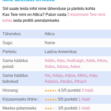
Siit saate leida infot nime tähenduse ja päritolu kohta
Kas Teie nimi on Attica? Palun vasta
5 küsimised Teie nimi
kohta
seda profiili arendamiseks
Tähendus:
Attica
Sugu:
Naine
Päritolu:
Ladina-Ameerikas
Sama hääldus
Addis
,
Atso
,
Aodhaigh
,
Adok
,
Athos
,
poisid:
Aidos
,
Adusa
,
Aetos
Sama hääldus
Ats
,
Adaja
,
Adjoa
,
Atthis
,
Adje
,
tüdrukud:
Aidoios
,
Atsuko
,
Athach
Hinnang:
4.5/5 punktid
3 hääli
Kirjutamiseks lihtne :
5/5 punktid
1 hääli
Meeles pidamiseks
3/5 punktid
1 hääli