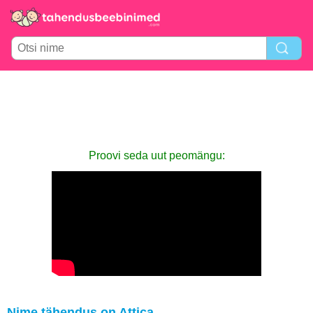
Proovi seda uut peomängu:
Nime tähendus on Attica