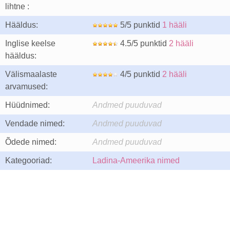
lihtne :
Hääldus:
5/5 punktid
1 hääli
Inglise keelse
4.5/5 punktid
2 hääli
hääldus:
Välismaalaste
4/5 punktid
2 hääli
arvamused:
Hüüdnimed:
Andmed puuduvad
Vendade nimed:
Andmed puuduvad
Õdede nimed:
Andmed puuduvad
Kategooriad:
Ladina-Ameerika nimed