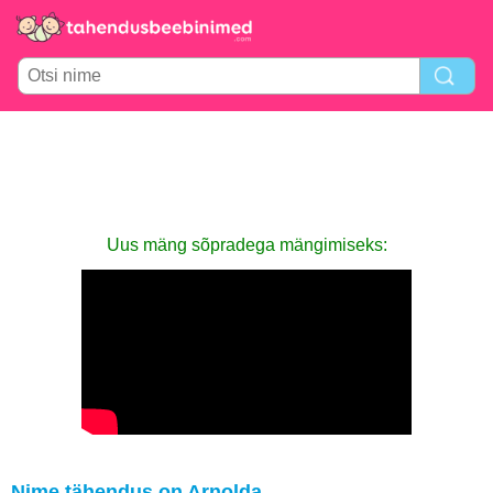
Uus mäng sõpradega mängimiseks:
Nime tähendus on Arnolda