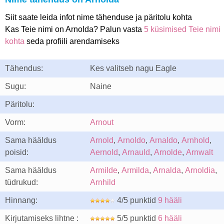
Siit saate leida infot nime tähenduse ja päritolu kohta
Kas Teie nimi on Arnolda? Palun vasta
5 küsimised Teie nimi
kohta
seda profiili arendamiseks
Tähendus:
Kes valitseb nagu Eagle
Sugu:
Naine
Päritolu:
Vorm:
Arnout
Sama hääldus
Arnold
,
Arnoldo
,
Arnaldo
,
Arnhold
,
poisid:
Aernold
,
Arnauld
,
Arnolde
,
Arnwalt
Sama hääldus
Armilde
,
Armilda
,
Arnalda
,
Arnoldia
,
tüdrukud:
Arnhild
Hinnang:
4/5 punktid
9 hääli
Kirjutamiseks lihtne :
5/5 punktid
6 hääli