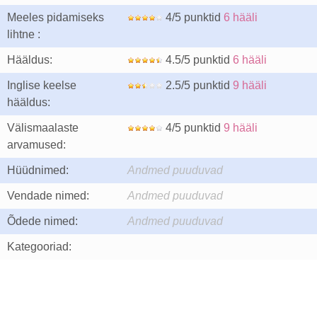
Meeles pidamiseks
4/5 punktid
6 hääli
lihtne :
Hääldus:
4.5/5 punktid
6 hääli
Inglise keelse
2.5/5 punktid
9 hääli
hääldus:
Välismaalaste
4/5 punktid
9 hääli
arvamused:
Hüüdnimed:
Andmed puuduvad
Vendade nimed:
Andmed puuduvad
Õdede nimed:
Andmed puuduvad
Kategooriad: