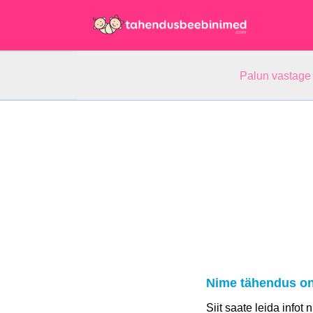
Palun vastage
Nime tähendus on
Siit saate leida infot