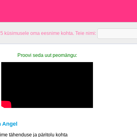
 5 küsimusele oma eesnime kohta. Teie nimi:
Proovi seda uut peomängu:
 Angel
 nime tähenduse ja päritolu kohta