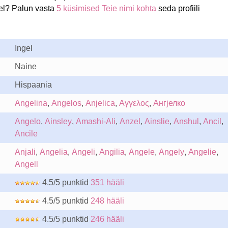
el? Palun vasta
5 küsimised Teie nimi kohta
seda profiili
Ingel
Naine
Hispaania
Angelina
,
Angelos
,
Anjelica
,
Αγγελος
,
Ангјелко
Angelo
,
Ainsley
,
Amashi-Ali
,
Anzel
,
Ainslie
,
Anshul
,
Ancil
,
Ancile
Anjali
,
Angelia
,
Angeli
,
Angilia
,
Angele
,
Angely
,
Angelie
,
Angell
4.5/5 punktid
351 hääli
4.5/5 punktid
248 hääli
4.5/5 punktid
246 hääli