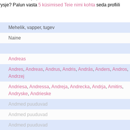
rysje? Palun vasta
5 küsimised Teie nimi kohta
seda profiili
Mehelik, vapper, tugev
Naine
Andreas
Andres
,
Andreas
,
Andrus
,
Andris
,
András
,
Anders
,
Andros
,
Andrzej
Andriesa
,
Andressa
,
Andreja
,
Andrecka
,
Andrja
,
Amitirs
,
Andryske
,
Andrieske
Andmed puuduvad
Andmed puuduvad
Andmed puuduvad