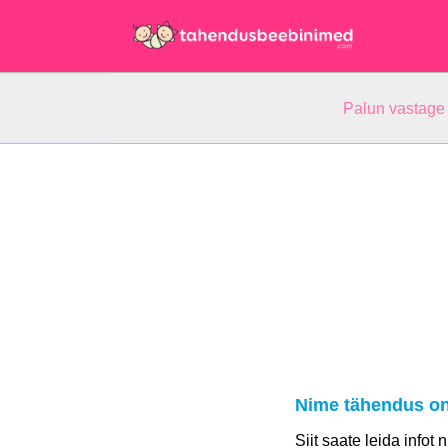
Palun vastage
Nime tähendus on
Siit saate leida infot