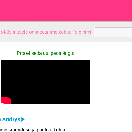
 5 küsimusele oma eesnime kohta. Teie nimi:
Proovi seda uut peomängu:
 Andrysje
 nime tähenduse ja päritolu kohta