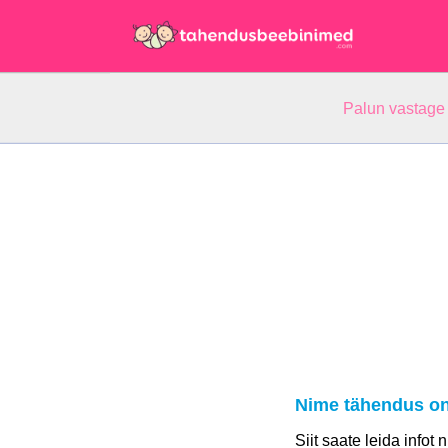
Palun vastage
Nime tähendus on
Siit saate leida infot