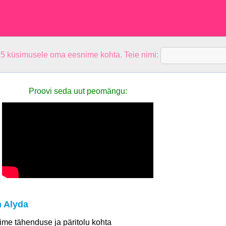
 5 küsimusele oma eesnime kohta. Teie nimi:
Proovi seda uut peomängu:
 Alyda
 nime tähenduse ja päritolu kohta