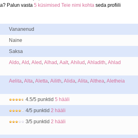
da? Palun vasta
5 küsimised Teie nimi kohta
seda profiili
Vananenud
Naine
Saksa
Aldo
,
Ald
,
Aled
,
Alhad
,
Aalt
,
Ahilud
,
Ahladith
,
Ahlad
Aelita
,
Alta
,
Aletta
,
Ailith
,
Alida
,
Alita
,
Althea
,
Aletheia
4.5/5 punktid
5 hääli
4/5 punktid
2 hääli
3/5 punktid
2 hääli