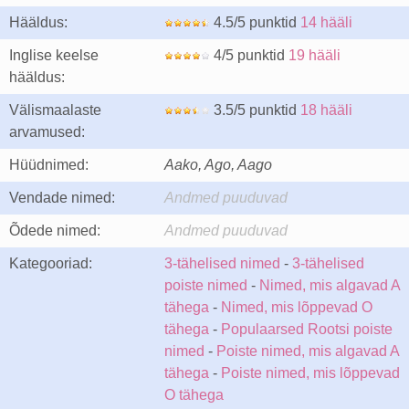
Hääldus:
4.5/5 punktid
14 hääli
Inglise keelse
4/5 punktid
19 hääli
hääldus:
Välismaalaste
3.5/5 punktid
18 hääli
arvamused:
Hüüdnimed:
Aako, Ago, Aago
Vendade nimed:
Andmed puuduvad
Õdede nimed:
Andmed puuduvad
Kategooriad:
3-tähelised nimed
-
3-tähelised
poiste nimed
-
Nimed, mis algavad A
tähega
-
Nimed, mis lõppevad O
tähega
-
Populaarsed Rootsi poiste
nimed
-
Poiste nimed, mis algavad A
tähega
-
Poiste nimed, mis lõppevad
O tähega