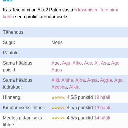
Kas Teie nimi on Ako? Palun vasta
5 küsimised Teie nimi
kohta
seda profiili arendamiseks
Tähendus:
Sugu:
Mees
Päritolu:
Sama hääldus
Age
,
Agu
,
Aiko
,
Ace
,
Aj
,
Asa
,
Ago
,
poisid:
Agus
Sama hääldus
Aiki
,
Aisha
,
Ajha
,
Aqsa
,
Aggie
,
Aga
,
tüdrukud:
Ayesha
,
Aikia
Hinnang:
4.5/5 punktid
19 hääli
Kirjutamiseks lihtne :
4.5/5 punktid
14 hääli
Meeles pidamiseks
4.5/5 punktid
14 hääli
lihtne :