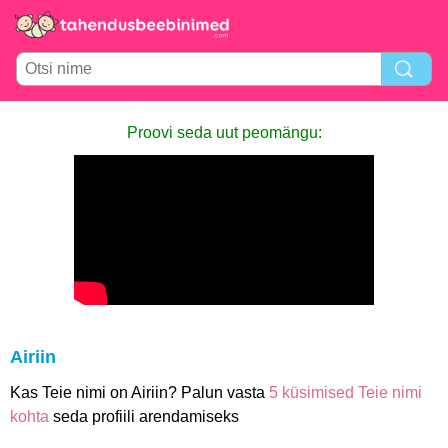
Proovi seda uut peomängu:
Airiin
Kas Teie nimi on Airiin? Palun vasta
5 küsimised Teie nimi
kohta
seda profiili arendamiseks