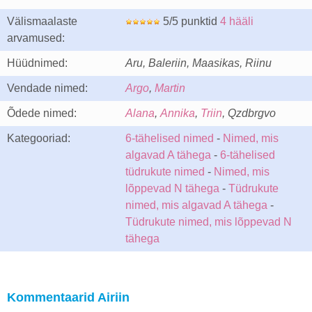
Välismaalaste
5/5 punktid
4 hääli
arvamused:
Hüüdnimed:
Aru, Baleriin, Maasikas, Riinu
Vendade nimed:
Argo
,
Martin
Õdede nimed:
Alana
,
Annika
,
Triin
, Qzdbrgvo
Kategooriad:
6-tähelised nimed
-
Nimed, mis
algavad A tähega
-
6-tähelised
tüdrukute nimed
-
Nimed, mis
lõppevad N tähega
-
Tüdrukute
nimed, mis algavad A tähega
-
Tüdrukute nimed, mis lõppevad N
tähega
Kommentaarid Airiin