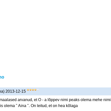
no
ana) 2013-12-15
ismaalased arvanud, et O - a lõppev nimi peaks olema mehe nimi
is olema " Aina ". On leitud, et on hea kõlaga