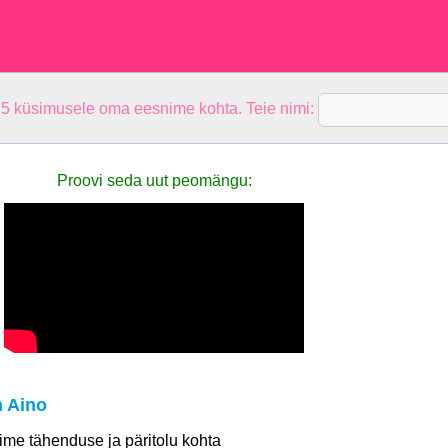
 5 küsimusele oma eesnime kohta. Teie nimi:
Proovi seda uut peomängu:
 Aino
 nime tähenduse ja päritolu kohta