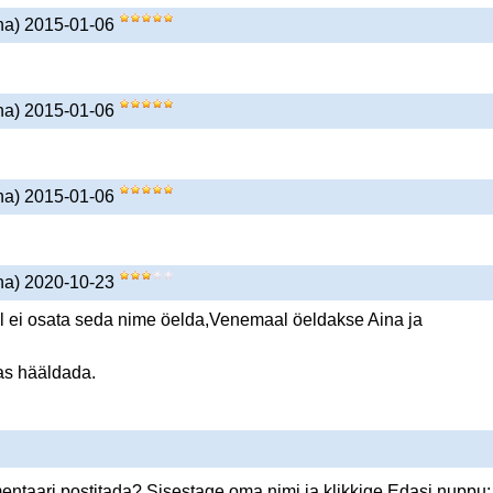
ana) 2015-01-06
ana) 2015-01-06
ana) 2015-01-06
ana) 2020-10-23
 ei osata seda nime öelda,Venemaal öeldakse Aina ja
as hääldada.
ntaari postitada? Sisestage oma nimi ja klikkige Edasi nuppu: