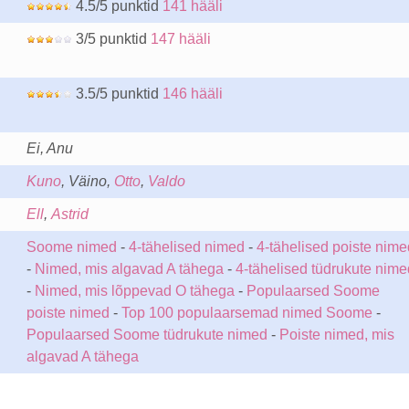
4.5/5 punktid
141 hääli
3/5 punktid
147 hääli
3.5/5 punktid
146 hääli
Ei, Anu
Kuno
, Väino,
Otto
,
Valdo
Ell
,
Astrid
Soome nimed
-
4-tähelised nimed
-
4-tähelised poiste nime
-
Nimed, mis algavad A tähega
-
4-tähelised tüdrukute nime
-
Nimed, mis lõppevad O tähega
-
Populaarsed Soome
poiste nimed
-
Top 100 populaarsemad nimed Soome
-
Populaarsed Soome tüdrukute nimed
-
Poiste nimed, mis
algavad A tähega