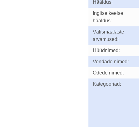
Hääldus:
Inglise keelse
hääldus:
Välismaalaste
arvamused:
Hüüdnimed:
Vendade nimed:
Õdede nimed:
Kategooriad: