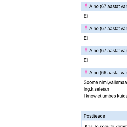
Aino (67 aastat v
Ei
Aino (67 aastat v
Ei
Aino (67 aastat v
Ei
Aino (66 aastat v
Soome nimi,välismaal
Ing.k.seletan
I know,et umbes kuid
Postiteade
Kas Te soovite komme