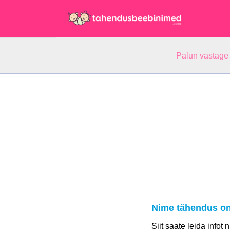
Palun vastage
Nime tähendus on
Siit saate leida infot