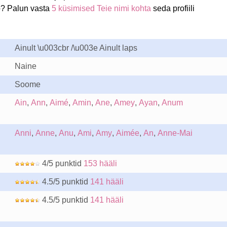
o? Palun vasta
5 küsimised Teie nimi kohta
seda profiili
Ainult \u003cbr /\u003e Ainult laps
Naine
Soome
Ain
,
Ann
,
Aimé
,
Amin
,
Ane
,
Amey
,
Ayan
,
Anum
Anni
,
Anne
,
Anu
,
Ami
,
Amy
,
Aimée
,
An
,
Anne-Mai
4/5 punktid
153 hääli
4.5/5 punktid
141 hääli
4.5/5 punktid
141 hääli