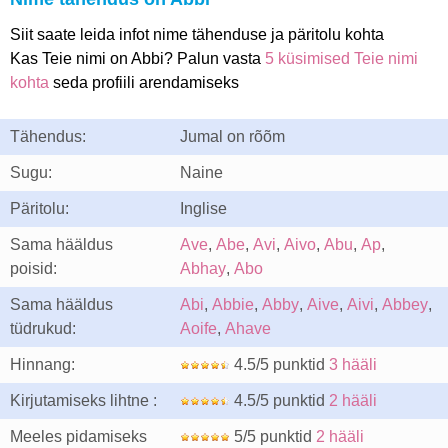
Siit saate leida infot nime tähenduse ja päritolu kohta
Kas Teie nimi on Abbi? Palun vasta
5 küsimised Teie nimi
kohta
seda profiili arendamiseks
Tähendus:
Jumal on rõõm
Sugu:
Naine
Päritolu:
Inglise
Sama hääldus
Ave
,
Abe
,
Avi
,
Aivo
,
Abu
,
Ap
,
poisid:
Abhay
,
Abo
Sama hääldus
Abi
,
Abbie
,
Abby
,
Aive
,
Aivi
,
Abbey
,
tüdrukud:
Aoife
,
Ahave
Hinnang:
4.5/5 punktid
3 hääli
Kirjutamiseks lihtne :
4.5/5 punktid
2 hääli
Meeles pidamiseks
5/5 punktid
2 hääli