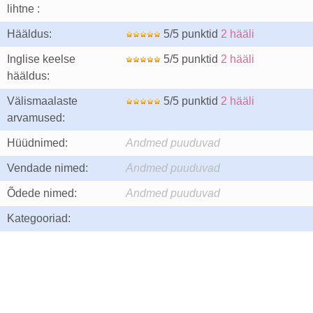
lihtne :
Hääldus:
5/5 punktid
2 hääli
Inglise keelse
5/5 punktid
2 hääli
hääldus:
Välismaalaste
5/5 punktid
2 hääli
arvamused:
Hüüdnimed:
Andmed puuduvad
Vendade nimed:
Andmed puuduvad
Õdede nimed:
Andmed puuduvad
Kategooriad: