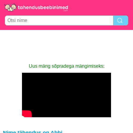
Uus mäng sõpradega mängimiseks:
Nime tähendus on Abbi