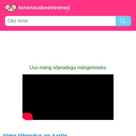
Uus mäng sõpradega mängimiseks:
Nime tähendus on Aartje