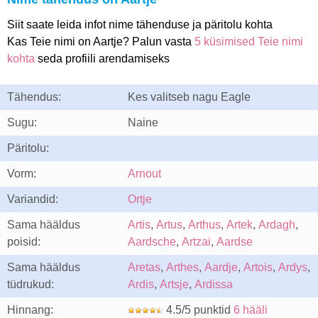
Siit saate leida infot nime tähenduse ja päritolu kohta
Kas Teie nimi on Aartje? Palun vasta
5 küsimised Teie nimi
kohta
seda profiili arendamiseks
Tähendus:
Kes valitseb nagu Eagle
Sugu:
Naine
Päritolu:
Vorm:
Arnout
Variandid:
Ortje
Sama hääldus
Artis
,
Artus
,
Arthus
,
Artek
,
Ardagh
,
poisid:
Aardsche
,
Artzai
,
Aardse
Sama hääldus
Aretas
,
Arthes
,
Aardje
,
Artois
,
Ardys
,
tüdrukud:
Ardis
,
Artsje
,
Ardissa
Hinnang:
4.5/5 punktid
6 hääli