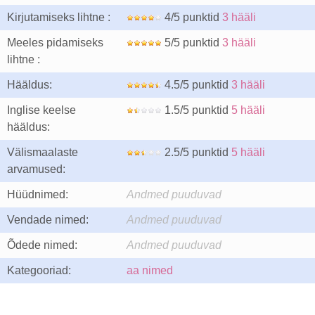
Kirjutamiseks lihtne :
4/5 punktid
3 hääli
Meeles pidamiseks
5/5 punktid
3 hääli
lihtne :
Hääldus:
4.5/5 punktid
3 hääli
Inglise keelse
1.5/5 punktid
5 hääli
hääldus:
Välismaalaste
2.5/5 punktid
5 hääli
arvamused:
Hüüdnimed:
Andmed puuduvad
Vendade nimed:
Andmed puuduvad
Õdede nimed:
Andmed puuduvad
Kategooriad:
aa nimed