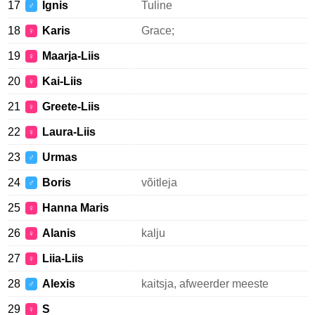
17
Ignis
Tuline
♂
18
Karis
Grace;
♀
19
Maarja-Liis
♀
20
Kai-Liis
♀
21
Greete-Liis
♀
22
Laura-Liis
♀
23
Urmas
♂
24
Boris
võitleja
♂
25
Hanna Maris
♀
26
Alanis
kalju
♀
27
Liia-Liis
♀
28
Alexis
kaitsja, afweerder meeste
♂
29
S
♀