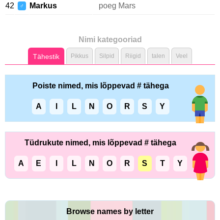
42
Markus
poeg Mars
♂
Nimi kategooriad
Tähestik
Pikkus
Silpid
Riigid
talen
Veel
Poiste nimed, mis lõppevad # tähega
A
I
L
N
O
R
S
Y
Tüdrukute nimed, mis lõppevad # tähega
A
E
I
L
N
O
R
S
T
Y
Browse names by letter