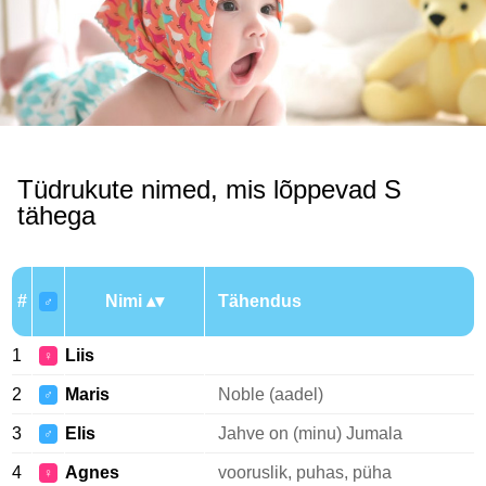
Tüdrukute nimed, mis lõppevad S
tähega
#
Nimi
Tähendus
♂
1
Liis
♀
2
Maris
Noble (aadel)
♂
3
Elis
Jahve on (minu) Jumala
♂
4
Agnes
vooruslik, puhas, püha
♀