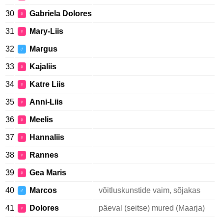
30
Gabriela Dolores
♀
31
Mary-Liis
♀
32
Margus
♂
33
Kajaliis
♀
34
Katre Liis
♀
35
Anni-Liis
♀
36
Meelis
♀
37
Hannaliis
♀
38
Rannes
♀
39
Gea Maris
♀
40
Marcos
võitluskunstide vaim, sõjakas
♂
41
Dolores
päeval (seitse) mured (Maarja)
♀