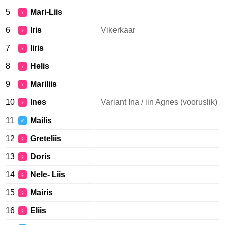
5
Mari-Liis
♀
6
Iris
Vikerkaar
♀
7
Iiris
♀
8
Helis
♀
9
Mariliis
♀
10
Ines
Variant Ina / iin Agnes (vooruslik)
♀
11
Mailis
♂
12
Greteliis
♀
13
Doris
♀
14
Nele- Liis
♀
15
Mairis
♀
16
Eliis
♀