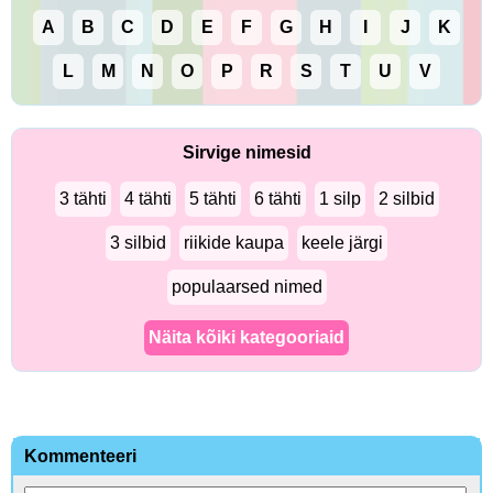
A
B
C
D
E
F
G
H
I
J
K
L
M
N
O
P
R
S
T
U
V
Sirvige nimesid
3 tähti
4 tähti
5 tähti
6 tähti
1 silp
2 silbid
3 silbid
riikide kaupa
keele järgi
populaarsed nimed
Näita kõiki kategooriaid
Kommenteeri