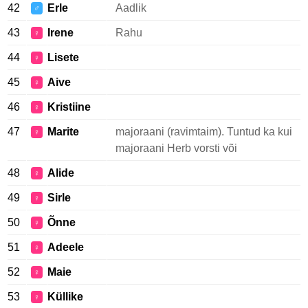
42
Erle
Aadlik
♂
43
Irene
Rahu
♀
44
Lisete
♀
45
Aive
♀
46
Kristiine
♀
47
Marite
majoraani (ravimtaim). Tuntud ka kui
♀
majoraani Herb vorsti või
48
Alide
♀
49
Sirle
♀
50
Õnne
♀
51
Adeele
♀
52
Maie
♀
53
Küllike
♀