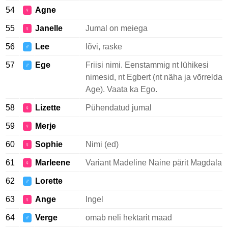
54
Agne
♀
55
Janelle
Jumal on meiega
♀
56
Lee
lõvi, raske
♂
57
Ege
Friisi nimi. Eenstammig nt lühikesi
♂
nimesid, nt Egbert (nt näha ja võrrelda
Age). Vaata ka Ego.
58
Lizette
Pühendatud jumal
♀
59
Merje
♀
60
Sophie
Nimi (ed)
♀
61
Marleene
Variant Madeline Naine pärit Magdala
♀
62
Lorette
♂
63
Ange
Ingel
♀
64
Verge
omab neli hektarit maad
♂