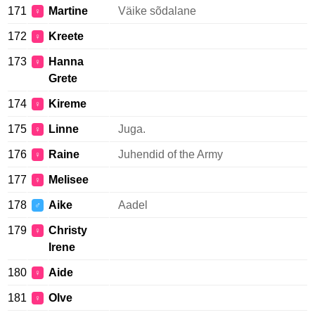
171
Martine
Väike sõdalane
♀
172
Kreete
♀
173
Hanna
♀
Grete
174
Kireme
♀
175
Linne
Juga.
♀
176
Raine
Juhendid of the Army
♀
177
Melisee
♀
178
Aike
Aadel
♂
179
Christy
♀
Irene
180
Aide
♀
181
Olve
♀