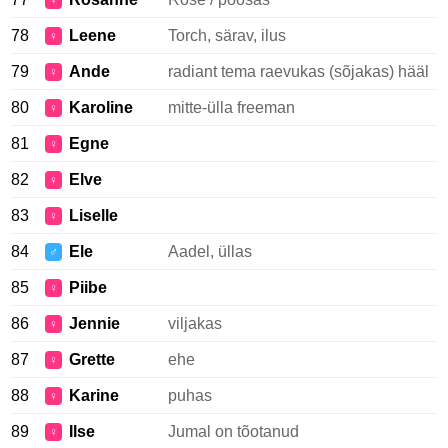
♀
78
Leene
Torch, särav, ilus
♀
79
Ande
radiant tema raevukas (sõjakas) hääl
♀
80
Karoline
mitte-ülla freeman
♀
81
Egne
♀
82
Elve
♀
83
Liselle
♀
84
Ele
Aadel, üllas
♂
85
Piibe
♀
86
Jennie
viljakas
♀
87
Grette
ehe
♀
88
Karine
puhas
♀
89
Ilse
Jumal on tõotanud
♀