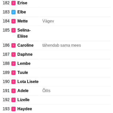
182
Erise
♀
183
Elbe
♂
184
Mette
Vägev
♀
185
Selina-
♀
Eliise
186
Caroline
tähendab sama mees
♀
187
Daphne
♀
188
Lembe
♀
189
Tuule
♀
190
Lota Lisete
♀
191
Adele
Õilis
♀
192
Lizelle
♀
193
Haydee
♀