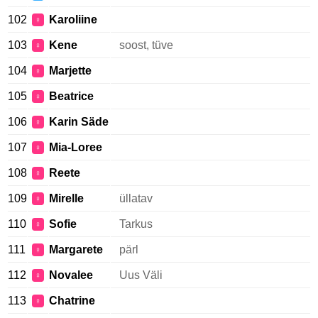
102
Karoliine
♀
103
Kene
soost, tüve
♀
104
Marjette
♀
105
Beatrice
♀
106
Karin Säde
♀
107
Mia-Loree
♀
108
Reete
♀
109
Mirelle
üllatav
♀
110
Sofie
Tarkus
♀
111
Margarete
pärl
♀
112
Novalee
Uus Väli
♀
113
Chatrine
♀