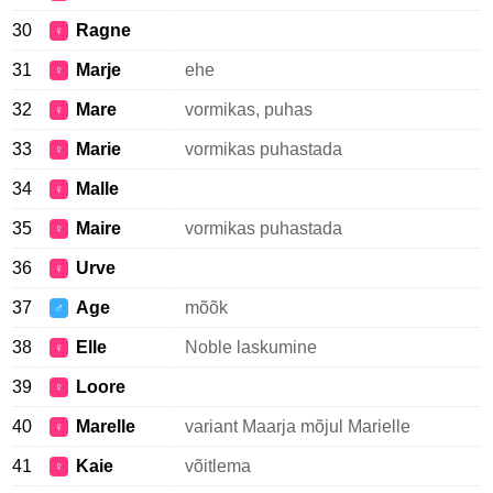
30
Ragne
♀
31
Marje
ehe
♀
32
Mare
vormikas, puhas
♀
33
Marie
vormikas puhastada
♀
34
Malle
♀
35
Maire
vormikas puhastada
♀
36
Urve
♀
37
Age
mõõk
♂
38
Elle
Noble laskumine
♀
39
Loore
♀
40
Marelle
variant Maarja mõjul Marielle
♀
41
Kaie
võitlema
♀