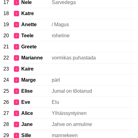
17
Nele
Sarvedega
♀
18
Katre
♀
19
Anette
/ Magus
♀
20
Teele
roheline
♀
21
Greete
♀
22
Marianne
vormikas puhastada
♀
23
Kaire
♀
24
Marge
pärl
♀
25
Elise
Jumal on tõotanud
♀
26
Eve
Elu
♀
27
Alice
Ylhäissyntyinen
♀
28
Jane
Jahve on armuline
♀
29
Sille
mannekeen
♀