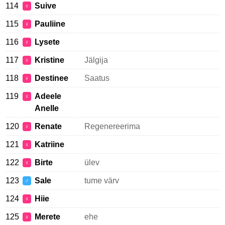
114
Suive
♀
115
Pauliine
♀
116
Lysete
♀
117
Kristine
Jälgija
♀
118
Destinee
Saatus
♀
119
Adeele
♀
Anelle
120
Renate
Regenereerima
♀
121
Katriine
♀
122
Birte
ülev
♀
123
Sale
tume värv
♂
124
Hiie
♀
125
Merete
ehe
♀