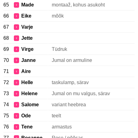
65
Made
montaaž, kohus asukoht
♀
66
Eike
mõõk
♀
67
Varje
♀
68
Jette
♀
69
Virge
Tüdruk
♀
70
Janne
Jumal on armuline
♀
71
Aire
♀
72
Helle
taskulamp, särav
♀
73
Helene
Jumal on mu valgus, särav
♀
74
Salome
variant heebrea
♀
75
Ode
teelt
♀
76
Tene
armastus
♀
77
Rosanne
Rose / põõsas