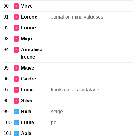
90
Virve
♀
91
Lorene
Jumal on minu valguses
♀
92
Loone
♀
93
Mirje
♀
94
Annaliisa
♀
Ireene
95
Maive
♀
96
Gaidre
♀
97
Luise
kuulsusrikas sõdalane
♀
98
Silve
♀
99
Hele
selge
♂
100
Luule
po
♂
101
Aale
♂