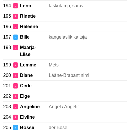
194
Lene
taskulamp, särav
♀
195
Rinette
♀
196
Heleene
♀
197
Bille
kangelaslik kaitsja
♂
198
Maarja-
♀
Liise
199
Lemme
Mets
♀
200
Diane
Lääne-Brabant nimi
♀
201
Cerle
♀
202
Elge
♀
203
Angeline
Angel / Angelic
♀
204
Elviine
♀
205
Bosse
der Bose
♂