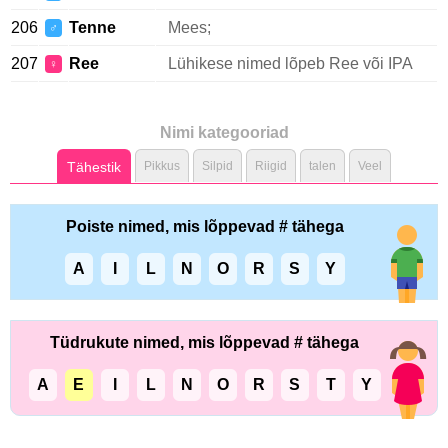
206
Tenne
Mees;
♂
207
Ree
Lühikese nimed lõpeb Ree või IPA
♀
Nimi kategooriad
Tähestik
Pikkus
Silpid
Riigid
talen
Veel
Poiste nimed, mis lõppevad # tähega
A
I
L
N
O
R
S
Y
Tüdrukute nimed, mis lõppevad # tähega
A
E
I
L
N
O
R
S
T
Y