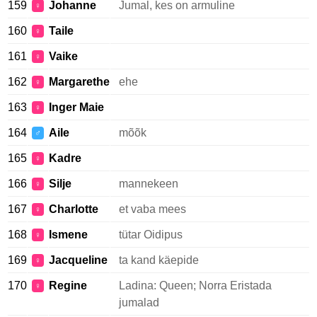
159
Johanne
Jumal, kes on armuline
♀
160
Taile
♀
161
Vaike
♀
162
Margarethe
ehe
♀
163
Inger Maie
♀
164
Aile
mõõk
♂
165
Kadre
♀
166
Silje
mannekeen
♀
167
Charlotte
et vaba mees
♀
168
Ismene
tütar Oidipus
♀
169
Jacqueline
ta kand käepide
♀
170
Regine
Ladina: Queen; Norra Eristada
♀
jumalad