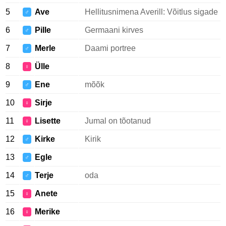
5
Ave
Hellitusnimena Averill: Võitlus sigade
♂
6
Pille
Germaani kirves
♂
7
Merle
Daami portree
♂
8
Ülle
♀
9
Ene
mõõk
♂
10
Sirje
♀
11
Lisette
Jumal on tõotanud
♀
12
Kirke
Kirik
♂
13
Egle
♂
14
Terje
oda
♂
15
Anete
♀
16
Merike
♀