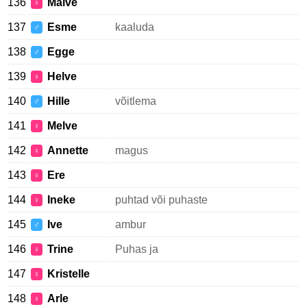
136
Malve
♀
137
Esme
kaaluda
♂
138
Egge
♂
139
Helve
♀
140
Hille
võitlema
♂
141
Melve
♀
142
Annette
magus
♀
143
Ere
♀
144
Ineke
puhtad või puhaste
♀
145
Ive
ambur
♂
146
Trine
Puhas ja
♀
147
Kristelle
♀
148
Arle
♀