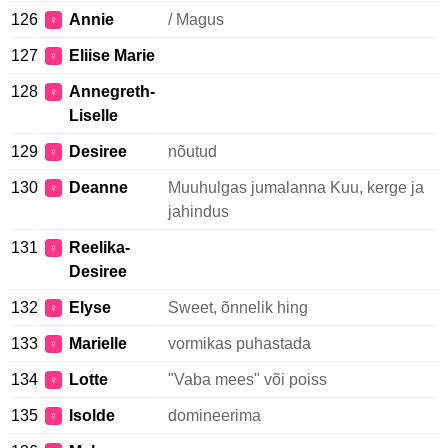
126
Annie
/ Magus
♀
127
Eliise Marie
♀
128
Annegreth-
♀
Liselle
129
Desiree
nõutud
♀
130
Deanne
Muuhulgas jumalanna Kuu, kerge ja
♀
jahindus
131
Reelika-
♀
Desiree
132
Elyse
Sweet, õnnelik hing
♀
133
Marielle
vormikas puhastada
♀
134
Lotte
"Vaba mees" või poiss
♀
135
Isolde
domineerima
♀