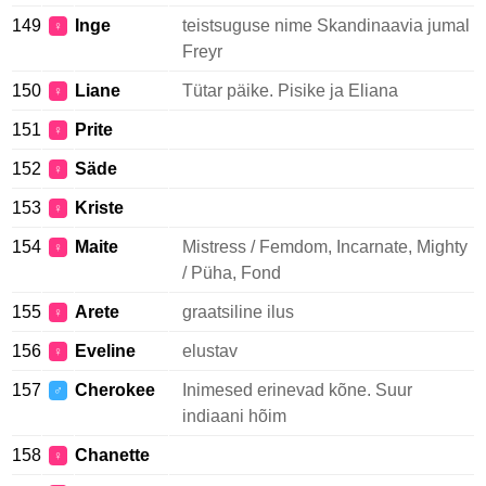
149
Inge
teistsuguse nime Skandinaavia jumal
♀
Freyr
150
Liane
Tütar päike. Pisike ja Eliana
♀
151
Prite
♀
152
Säde
♀
153
Kriste
♀
154
Maite
Mistress / Femdom, Incarnate, Mighty
♀
/ Püha, Fond
155
Arete
graatsiline ilus
♀
156
Eveline
elustav
♀
157
Cherokee
Inimesed erinevad kõne. Suur
♂
indiaani hõim
158
Chanette
♀