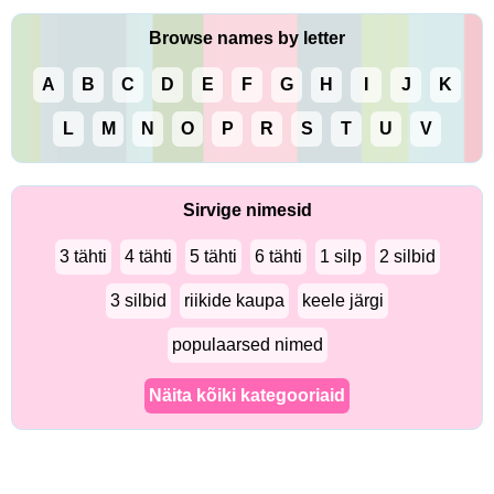
Browse names by letter
A
B
C
D
E
F
G
H
I
J
K
L
M
N
O
P
R
S
T
U
V
Sirvige nimesid
3 tähti
4 tähti
5 tähti
6 tähti
1 silp
2 silbid
3 silbid
riikide kaupa
keele järgi
populaarsed nimed
Näita kõiki kategooriaid