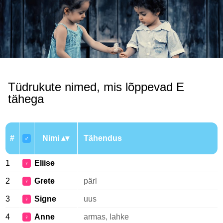
Tüdrukute nimed, mis lõppevad E
tähega
#
Nimi
Tähendus
♂
1
Eliise
♀
2
Grete
pärl
♀
3
Signe
uus
♀
4
Anne
armas, lahke
♀