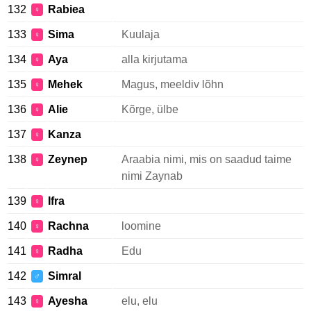
132
Rabiea
♀
133
Sima
Kuulaja
♀
134
Aya
alla kirjutama
♀
135
Mehek
Magus, meeldiv lõhn
♀
136
Alie
Kõrge, ülbe
♀
137
Kanza
♀
138
Zeynep
Araabia nimi, mis on saadud taime
♀
nimi Zaynab
139
Ifra
♀
140
Rachna
loomine
♀
141
Radha
Edu
♀
142
Simral
♂
143
Ayesha
elu, elu
♀