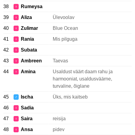
38
Rumeysa
♀
39
Aliza
Ülevoolav
♀
40
Zulimar
Blue Ocean
♀
41
Rania
Mis pilguga
♀
42
Subata
♀
43
Ambreen
Taevas
♀
44
Amina
Usaldust väärt daam rahu ja
♀
harmooniat, usaldusväärne,
turvaline, õiglane
45
Ischa
Üks, mis kaitseb
♂
46
Sadia
♀
47
Saira
reisija
♀
48
Ansa
pidev
♀