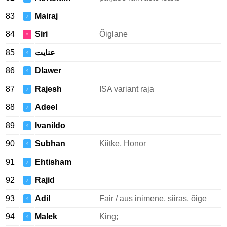
83
Mairaj
♂
84
Siri
Õiglane
♀
85
عنایت
♂
86
Dlawer
♂
87
Rajesh
ISA variant raja
♂
88
Adeel
♂
89
Ivanildo
♂
90
Subhan
Kiitke, Honor
♂
91
Ehtisham
♂
92
Rajid
♂
93
Adil
Fair / aus inimene, siiras, õige
♂
94
Malek
King;
♂