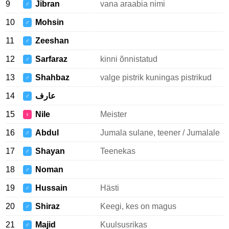
9
Jibran
vana araabia nimi
♂
10
Mohsin
♂
11
Zeeshan
♂
12
Sarfaraz
kinni õnnistatud
♂
13
Shahbaz
valge pistrik kuningas pistrikud
♂
14
عارف
♂
15
Nile
Meister
♀
16
Abdul
Jumala sulane, teener / Jumalale
♂
17
Shayan
Teenekas
♂
18
Noman
♂
19
Hussain
Hästi
♂
20
Shiraz
Keegi, kes on magus
♂
21
Majid
Kuulsusrikas
♂