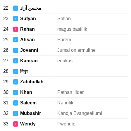
22
محسن آزاد
♂
23
Sufyan
Sofian
♂
24
Rehan
magus basiilik
♀
25
Ahsan
Parem
♂
26
Jovanni
Jumal on armuline
♂
27
Kamran
edukas
♂
28
শিপুল
♂
29
Zabihullah
♂
30
Khan
Pathan liider
♂
31
Saleem
Rahulik
♂
32
Mubashir
Kandja Evangeeliumi
♂
33
Wendy
Fwendie
♀