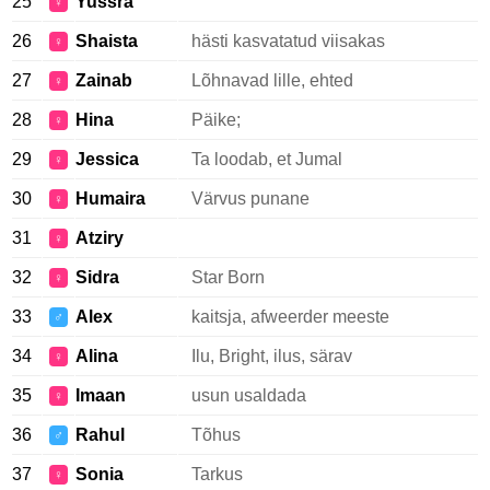
25
Yussra
♀
26
Shaista
hästi kasvatatud viisakas
♀
27
Zainab
Lõhnavad lille, ehted
♀
28
Hina
Päike;
♀
29
Jessica
Ta loodab, et Jumal
♀
30
Humaira
Värvus punane
♀
31
Atziry
♀
32
Sidra
Star Born
♀
33
Alex
kaitsja, afweerder meeste
♂
34
Alina
Ilu, Bright, ilus, särav
♀
35
Imaan
usun usaldada
♀
36
Rahul
Tõhus
♂
37
Sonia
Tarkus
♀