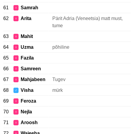
61
Samrah
♀
62
Arita
Pärit Adria (Veneetsia) matt must,
♀
tume
63
Mahit
♀
64
Uzma
põhiline
♀
65
Fazila
♀
66
Samreen
♀
67
Mahjabeen
Tugev
♀
68
Visha
mürk
♂
69
Feroza
♀
70
Nejla
♀
71
Aroosh
♀
72
Wajeeha
♀