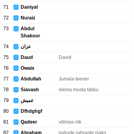
71
Daniyal
♂
72
Nuraiz
♂
73
Abdul
♂
Shakoor
74
عزان
♂
75
Daud
David
♂
76
Owais
♂
77
Abdullah
Jumala teener
♂
78
Siavash
olema musta täkku
♂
79
عميش
♂
80
Dfhdghgf
♂
81
Qadeer
võimas riik
♂
82
Abraham
paljude rahvaste isaks
♂