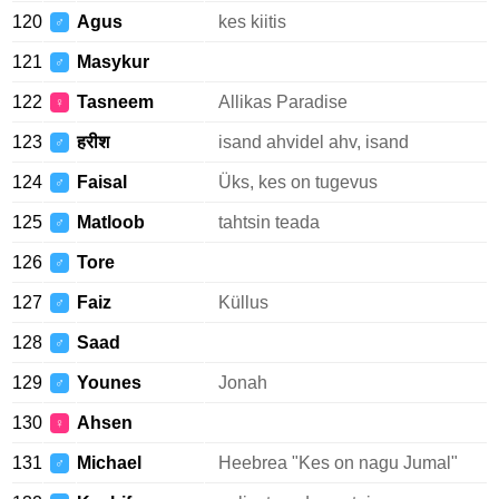
120
Agus
kes kiitis
♂
121
Masykur
♂
122
Tasneem
Allikas Paradise
♀
123
हरीश
isand ahvidel ahv, isand
♂
124
Faisal
Üks, kes on tugevus
♂
125
Matloob
tahtsin teada
♂
126
Tore
♂
127
Faiz
Küllus
♂
128
Saad
♂
129
Younes
Jonah
♂
130
Ahsen
♀
131
Michael
Heebrea "Kes on nagu Jumal"
♂