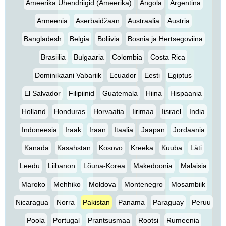
Ameerika Ühendriigid (Ameerika)
Angola
Argentina
Armeenia
Aserbaidžaan
Austraalia
Austria
Bangladesh
Belgia
Boliivia
Bosnia ja Hertsegoviina
Brasiilia
Bulgaaria
Colombia
Costa Rica
Dominikaani Vabariik
Ecuador
Eesti
Egiptus
El Salvador
Filipiinid
Guatemala
Hiina
Hispaania
Holland
Honduras
Horvaatia
Iirimaa
Iisrael
India
Indoneesia
Iraak
Iraan
Itaalia
Jaapan
Jordaania
Kanada
Kasahstan
Kosovo
Kreeka
Kuuba
Läti
Leedu
Liibanon
Lõuna-Korea
Makedoonia
Malaisia
Maroko
Mehhiko
Moldova
Montenegro
Mosambiik
Nicaragua
Norra
Pakistan
Panama
Paraguay
Peruu
Poola
Portugal
Prantsusmaa
Rootsi
Rumeenia