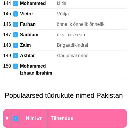
144
Mohammed
kiitis
♂
145
Victor
Võitja
♂
146
Farhan
õnnelik õnnelik õnnelik
♂
147
Saddam
üks, mis seab
♂
148
Zaim
Brigaadikindral
♂
149
Akhtar
star jumal õnne
♂
150
Mohammed
♂
Izhaan Ibrahim
Populaarsed tüdrukute nimed Pakistan
#
Nimi
Tähendus
♂