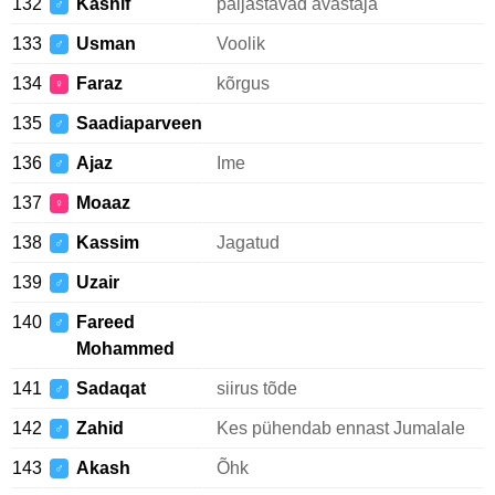
132
Kashif
paljastavad avastaja
♂
133
Usman
Voolik
♂
134
Faraz
kõrgus
♀
135
Saadiaparveen
♂
136
Ajaz
Ime
♂
137
Moaaz
♀
138
Kassim
Jagatud
♂
139
Uzair
♂
140
Fareed
♂
Mohammed
141
Sadaqat
siirus tõde
♂
142
Zahid
Kes pühendab ennast Jumalale
♂
143
Akash
Õhk
♂