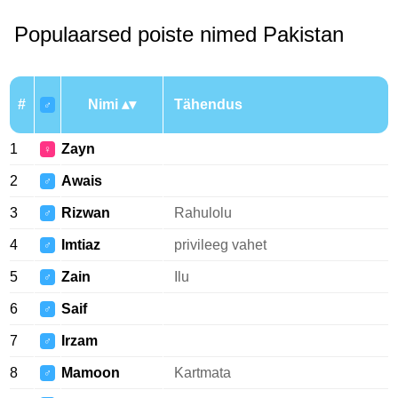
Populaarsed poiste nimed Pakistan
#
Nimi
Tähendus
♂
1
Zayn
♀
2
Awais
♂
3
Rizwan
Rahulolu
♂
4
Imtiaz
privileeg vahet
♂
5
Zain
Ilu
♂
6
Saif
♂
7
Irzam
♂
8
Mamoon
Kartmata
♂