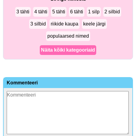
3 tähti
4 tähti
5 tähti
6 tähti
1 silp
2 silbid
3 silbid
riikide kaupa
keele järgi
populaarsed nimed
Näita kõiki kategooriaid
Kommenteeri