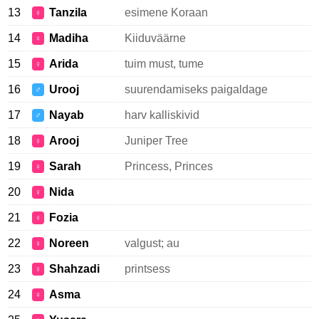
13
Tanzila
esimene Koraan
♀
14
Madiha
Kiiduväärne
♀
15
Arida
tuim must, tume
♀
16
Urooj
suurendamiseks paigaldage
♂
17
Nayab
harv kalliskivid
♂
18
Arooj
Juniper Tree
♀
19
Sarah
Princess, Princes
♀
20
Nida
♀
21
Fozia
♀
22
Noreen
valgust; au
♀
23
Shahzadi
printsess
♀
24
Asma
♀