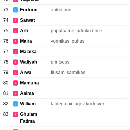
73
Fortune
antud õnn
♂
74
Satwat
♀
75
Arti
populaarne tüdruku nime
♀
76
Maira
vormikas, puhas
♀
77
Malaika
♀
78
Waliyah
printsess
♀
79
Arwa
Ilusam, sarmikas
♀
80
Mamuna
♀
81
Aaima
♀
82
William
tahtega nii tugev kui kiiver
♂
83
Ghulam
♀
Fatima