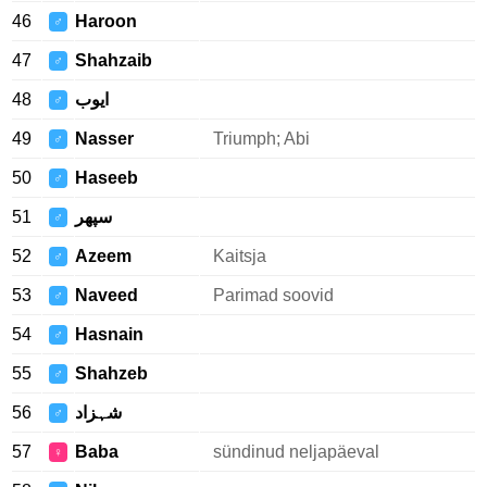
46
Haroon
♂
47
Shahzaib
♂
48
ایوب
♂
49
Nasser
Triumph; Abi
♂
50
Haseeb
♂
51
سپهر
♂
52
Azeem
Kaitsja
♂
53
Naveed
Parimad soovid
♂
54
Hasnain
♂
55
Shahzeb
♂
56
شہزاد
♂
57
Baba
sündinud neljapäeval
♀