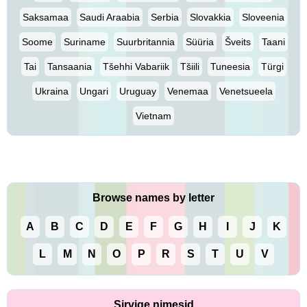
Saksamaa
Saudi Araabia
Serbia
Slovakkia
Sloveenia
Soome
Suriname
Suurbritannia
Süüria
Šveits
Taani
Tai
Tansaania
Tšehhi Vabariik
Tšiili
Tuneesia
Türgi
Ukraina
Ungari
Uruguay
Venemaa
Venetsueela
Vietnam
Browse names by letter
A
B
C
D
E
F
G
H
I
J
K
L
M
N
O
P
R
S
T
U
V
Sirvige nimesid