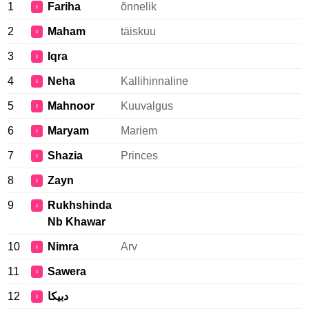
1
Fariha
õnnelik
♀
2
Maham
täiskuu
♀
3
Iqra
♀
4
Neha
Kallihinnaline
♀
5
Mahnoor
Kuuvalgus
♀
6
Maryam
Mariem
♀
7
Shazia
Princes
♀
8
Zayn
♀
9
Rukhshinda
♀
Nb Khawar
10
Nimra
Arv
♀
11
Sawera
♀
12
دبيكا
♀