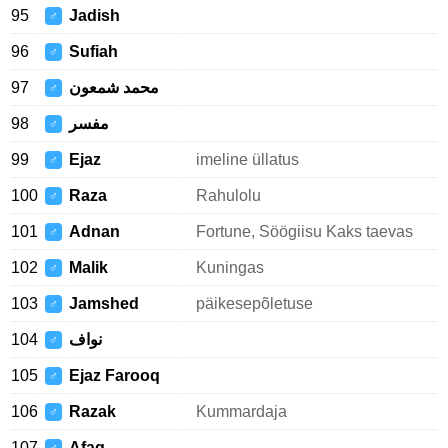
95
Jadish
♂
96
Sufiah
♂
97
محمد شمعون
♂
98
مفسر
♂
99
Ejaz
imeline üllatus
♂
100
Raza
Rahulolu
♂
101
Adnan
Fortune, Söögiisu Kaks taevas
♂
102
Malik
Kuningas
♂
103
Jamshed
päikesepõletuse
♂
104
نواف
♂
105
Ejaz Farooq
♂
106
Razak
Kummardaja
♂
107
Afaq