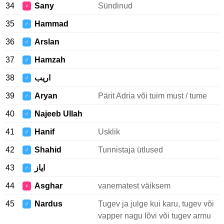
34
Sany
Sündinud
♀
35
Hammad
♂
36
Arslan
♂
37
Hamzah
♂
38
اريب
♂
39
Aryan
Pärit Adria või tuim must / tume
♂
40
Najeeb Ullah
♂
41
Hanif
Usklik
♂
42
Shahid
Tunnistaja ütlused
♂
43
اياز
♂
44
Asghar
vanematest väiksem
♀
45
Nardus
Tugev ja julge kui karu, tugev või
♂
vapper nagu lõvi või tugev armu