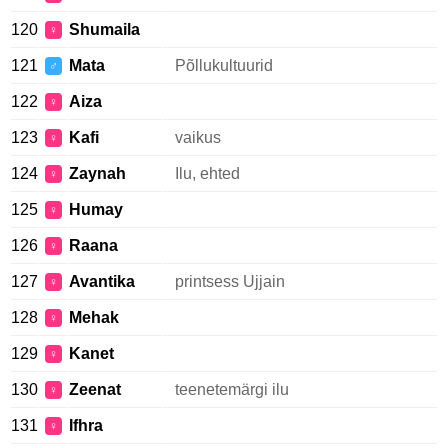
120
Shumaila
♀
121
Mata
Põllukultuurid
♂
122
Aiza
♀
123
Kafi
vaikus
♀
124
Zaynah
Ilu, ehted
♀
125
Humay
♀
126
Raana
♀
127
Avantika
printsess Ujjain
♀
128
Mehak
♀
129
Kanet
♀
130
Zeenat
teenetemärgi ilu
♀
131
Ifhra
♀