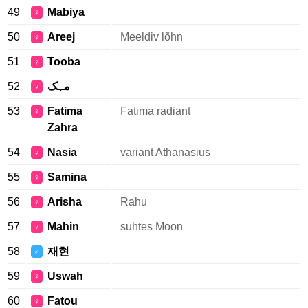
49
Mabiya
♀
50
Areej
Meeldiv lõhn
♀
51
Tooba
♀
52
مہک
♀
53
Fatima
Fatima radiant
♀
Zahra
54
Nasia
variant Athanasius
♀
55
Samina
♀
56
Arisha
Rahu
♀
57
Mahin
suhtes Moon
♀
58
재현
♂
59
Uswah
♀
60
Fatou
♀