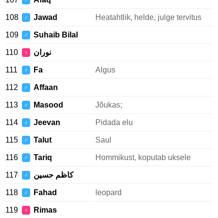
♂
108
Jawad
Heatahtlik, helde, julge tervitus
♂
109
Suhaib Bilal
♂
110
نوران
♀
111
Fa
Algus
♂
112
Affaan
♂
113
Masood
Jõukas;
♂
114
Jeevan
Pidada elu
♂
115
Talut
Saul
♂
116
Tariq
Hommikust, koputab uksele
♂
117
کاظم حسین
♂
118
Fahad
leopard
♂
119
Rimas
♀