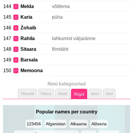
144
Melda
võitlema
♀
145
Karia
püha
♀
146
Zohaib
♀
147
Rahila
lahkumist väljaränne
♀
148
Sitaara
filmitäht
♀
149
Barsala
♀
150
Memoona
♀
Nimi kategooriad
Tähestik
Pikkus
Silpid
Riigid
talen
Veel
Popular names per country
123456
Afganistan
Albaania
Alžeeria