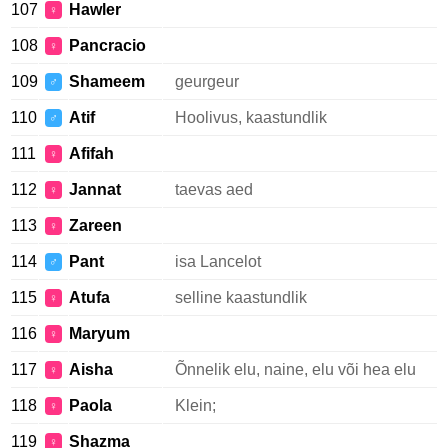
107
Hawler
♀
108
Pancracio
♀
109
Shameem
geurgeur
♂
110
Atif
Hoolivus, kaastundlik
♂
111
Afifah
♀
112
Jannat
taevas aed
♀
113
Zareen
♀
114
Pant
isa Lancelot
♂
115
Atufa
selline kaastundlik
♀
116
Maryum
♀
117
Aisha
Õnnelik elu, naine, elu või hea elu
♀
118
Paola
Klein;
♀
119
Shazma
♀