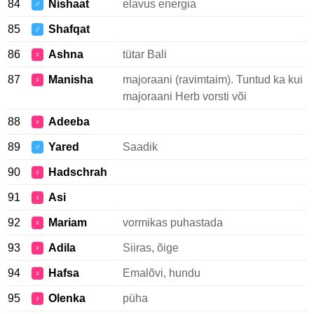
84
Nishaat
elavus energia
♂
85
Shafqat
♂
86
Ashna
tütar Bali
♀
87
Manisha
majoraani (ravimtaim). Tuntud ka kui
♀
majoraani Herb vorsti või
88
Adeeba
♀
89
Yared
Saadik
♂
90
Hadschrah
♀
91
Asi
♀
92
Mariam
vormikas puhastada
♀
93
Adila
Siiras, õige
♀
94
Hafsa
Emalõvi, hundu
♀
95
Olenka
püha
♀