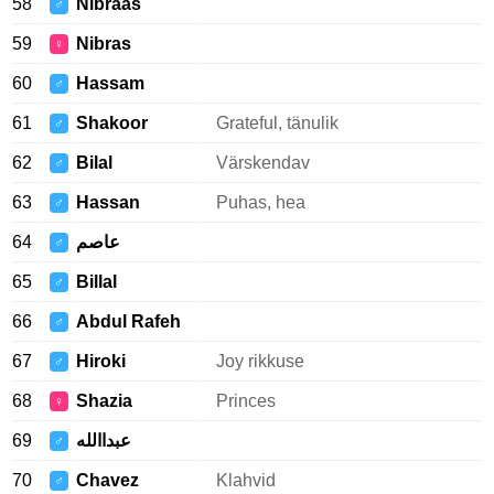
58
Nibraas
♂
59
Nibras
♀
60
Hassam
♂
61
Shakoor
Grateful, tänulik
♂
62
Bilal
Värskendav
♂
63
Hassan
Puhas, hea
♂
64
عاصم
♂
65
Billal
♂
66
Abdul Rafeh
♂
67
Hiroki
Joy rikkuse
♂
68
Shazia
Princes
♀
69
عبداالله
♂
70
Chavez
Klahvid
♂