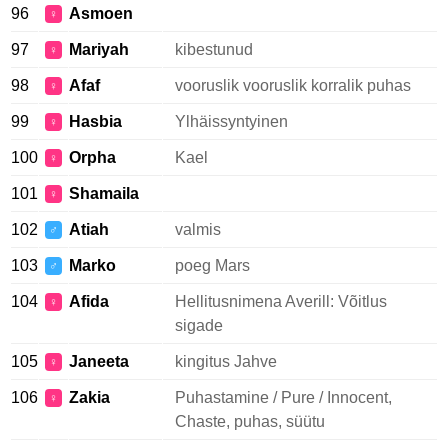
96
Asmoen
♀
97
Mariyah
kibestunud
♀
98
Afaf
vooruslik vooruslik korralik puhas
♀
99
Hasbia
Ylhäissyntyinen
♀
100
Orpha
Kael
♀
101
Shamaila
♀
102
Atiah
valmis
♂
103
Marko
poeg Mars
♂
104
Afida
Hellitusnimena Averill: Võitlus
♀
sigade
105
Janeeta
kingitus Jahve
♀
106
Zakia
Puhastamine / Pure / Innocent,
♀
Chaste, puhas, süütu