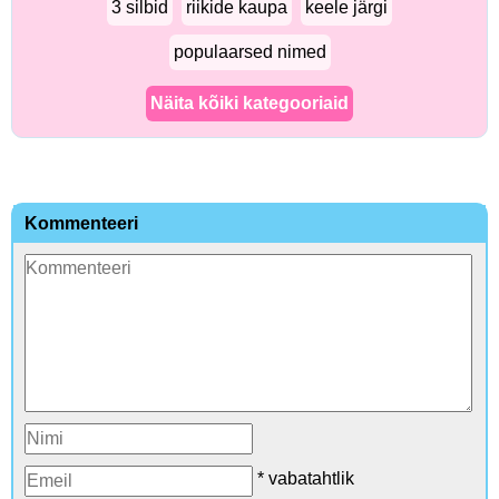
3 silbid
riikide kaupa
keele järgi
populaarsed nimed
Näita kõiki kategooriaid
Kommenteeri
* vabatahtlik