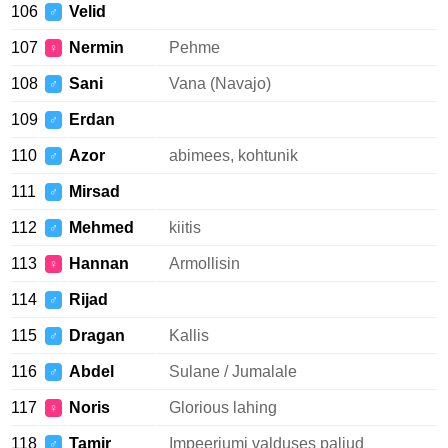
106
Velid
♂
107
Nermin
Pehme
♀
108
Sani
Vana (Navajo)
♂
109
Erdan
♂
110
Azor
abimees, kohtunik
♂
111
Mirsad
♂
112
Mehmed
kiitis
♂
113
Hannan
Armollisin
♀
114
Rijad
♂
115
Dragan
Kallis
♂
116
Abdel
Sulane / Jumalale
♂
117
Noris
Glorious lahing
♀
118
Tamir
Impeeriumi valduses paljud
♂