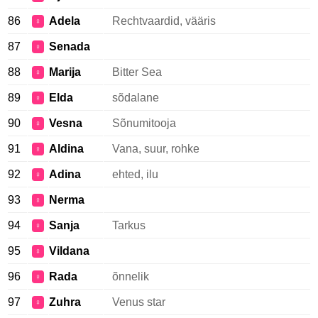
86
Adela
Rechtvaardid, vääris
♀
87
Senada
♀
88
Marija
Bitter Sea
♀
89
Elda
sõdalane
♀
90
Vesna
Sõnumitooja
♀
91
Aldina
Vana, suur, rohke
♀
92
Adina
ehted, ilu
♀
93
Nerma
♀
94
Sanja
Tarkus
♀
95
Vildana
♀
96
Rada
õnnelik
♀
97
Zuhra
Venus star
♀