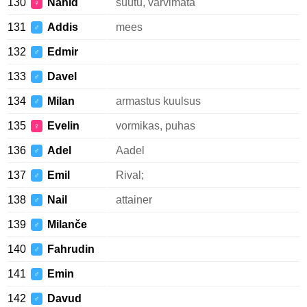
130
Nahid
süütu, värvimata
♀
131
Addis
mees
♂
132
Edmir
♂
133
Davel
♂
134
Milan
armastus kuulsus
♂
135
Evelin
vormikas, puhas
♀
136
Adel
Aadel
♂
137
Emil
Rival;
♂
138
Nail
attainer
♂
139
Milanče
♂
140
Fahrudin
♂
141
Emin
♂
142
Davud
♂