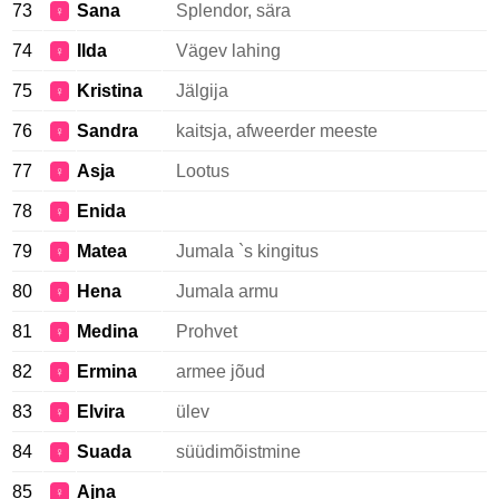
73
Sana
Splendor, sära
♀
74
Ilda
Vägev lahing
♀
75
Kristina
Jälgija
♀
76
Sandra
kaitsja, afweerder meeste
♀
77
Asja
Lootus
♀
78
Enida
♀
79
Matea
Jumala `s kingitus
♀
80
Hena
Jumala armu
♀
81
Medina
Prohvet
♀
82
Ermina
armee jõud
♀
83
Elvira
ülev
♀
84
Suada
süüdimõistmine
♀
85
Ajna
♀