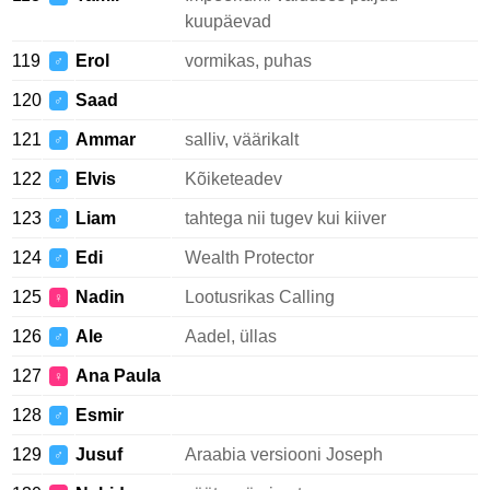
kuupäevad
119
Erol
vormikas, puhas
♂
120
Saad
♂
121
Ammar
salliv, väärikalt
♂
122
Elvis
Kõiketeadev
♂
123
Liam
tahtega nii tugev kui kiiver
♂
124
Edi
Wealth Protector
♂
125
Nadin
Lootusrikas Calling
♀
126
Ale
Aadel, üllas
♂
127
Ana Paula
♀
128
Esmir
♂
129
Jusuf
Araabia versiooni Joseph
♂