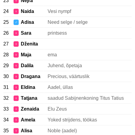
23
Nejra
♀
24
Naida
Vesi nympf
♀
25
Adisa
Need selge / selge
♂
26
Sara
printsess
♀
27
Dženita
♀
28
Maja
ema
♀
29
Dalila
Juhend, õpetaja
♀
30
Dragana
Precious, väärtuslik
♀
31
Eldina
Aadel, üllas
♀
32
Tatjana
saadud Sabijnenkoning Titus Tatius
♀
33
Zenaida
Elu Zeus
♀
34
Amela
Yoked strijdens, töökas
♀
35
Alisa
Noble (aadel)
♀