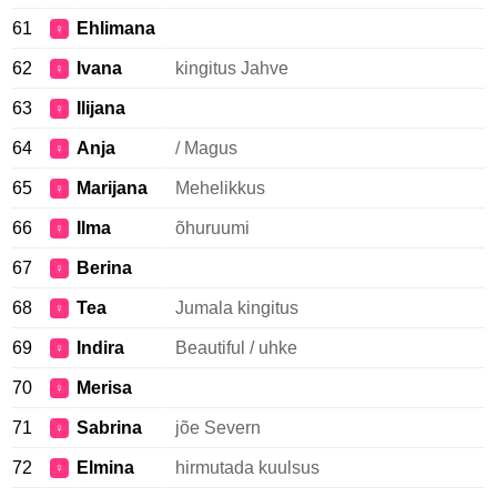
61
Ehlimana
♀
62
Ivana
kingitus Jahve
♀
63
Ilijana
♀
64
Anja
/ Magus
♀
65
Marijana
Mehelikkus
♀
66
Ilma
õhuruumi
♀
67
Berina
♀
68
Tea
Jumala kingitus
♀
69
Indira
Beautiful / uhke
♀
70
Merisa
♀
71
Sabrina
jõe Severn
♀
72
Elmina
hirmutada kuulsus
♀