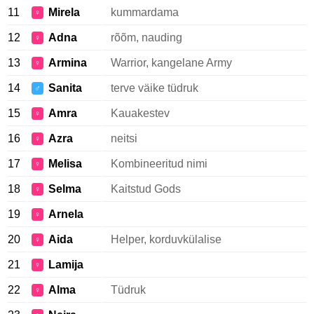
11
Mirela
kummardama
♀
12
Adna
rõõm, nauding
♀
13
Armina
Warrior, kangelane Army
♀
14
Sanita
terve väike tüdruk
♂
15
Amra
Kauakestev
♀
16
Azra
neitsi
♀
17
Melisa
Kombineeritud nimi
♀
18
Selma
Kaitstud Gods
♀
19
Arnela
♀
20
Aida
Helper, korduvkülalise
♀
21
Lamija
♀
22
Alma
Tüdruk
♀