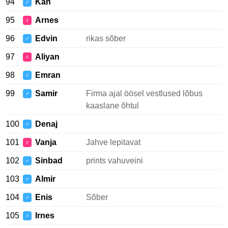
94
Kan
♂
95
Arnes
♀
96
Edvin
rikas sõber
♂
97
Aliyan
♀
98
Emran
♂
99
Samir
Firma ajal öösel vestlused lõbus
♂
kaaslane õhtul
100
Denaj
♂
101
Vanja
Jahve lepitavat
♀
102
Sinbad
prints vahuveini
♂
103
Almir
♂
104
Enis
Sõber
♂
105
Irnes
♂