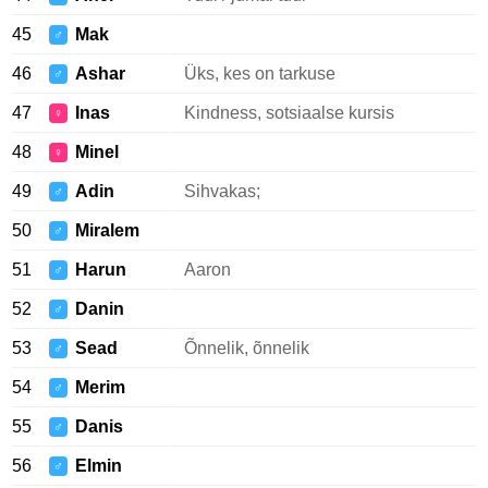
45
Mak
♂
46
Ashar
Üks, kes on tarkuse
♂
47
Inas
Kindness, sotsiaalse kursis
♀
48
Minel
♀
49
Adin
Sihvakas;
♂
50
Miralem
♂
51
Harun
Aaron
♂
52
Danin
♂
53
Sead
Õnnelik, õnnelik
♂
54
Merim
♂
55
Danis
♂
56
Elmin
♂