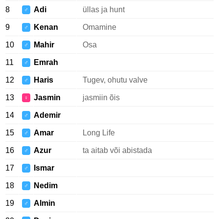
8
Adi
üllas ja hunt
♂
9
Kenan
Omamine
♂
10
Mahir
Osa
♂
11
Emrah
♂
12
Haris
Tugev, ohutu valve
♂
13
Jasmin
jasmiin õis
♀
14
Ademir
♂
15
Amar
Long Life
♂
16
Azur
ta aitab või abistada
♂
17
Ismar
♂
18
Nedim
♂
19
Almin
♂