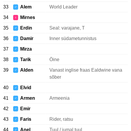
33
Alem
World Leader
♂
34
Mirnes
♀
35
Erdin
Seal: varajane, T
♂
36
Damir
Inner südametunnistus
♂
37
Mirza
♂
38
Tarik
Öine
♂
39
Alden
Vanast inglise fraas Ealdwine vana
♂
sõber
40
Elvid
♂
41
Armen
Armeenia
♂
42
Emir
♂
43
Faris
Rider, ratsu
♂
44
Anel
Tuul / jumal tuul
♂