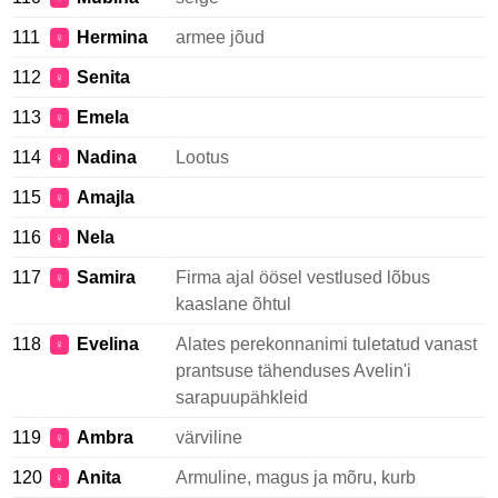
111
Hermina
armee jõud
♀
112
Senita
♀
113
Emela
♀
114
Nadina
Lootus
♀
115
Amajla
♀
116
Nela
♀
117
Samira
Firma ajal öösel vestlused lõbus
♀
kaaslane õhtul
118
Evelina
Alates perekonnanimi tuletatud vanast
♀
prantsuse tähenduses Avelin'i
sarapuupähkleid
119
Ambra
värviline
♀
120
Anita
Armuline, magus ja mõru, kurb
♀