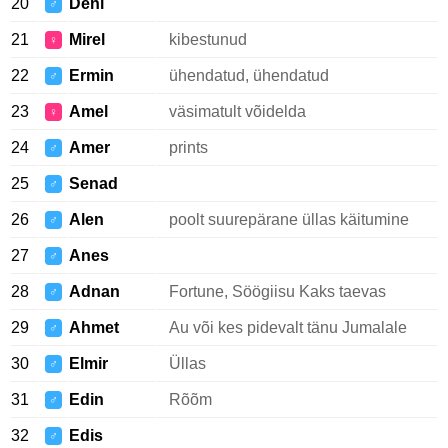
20
Deni
♂
21
Mirel
kibestunud
♀
22
Ermin
ühendatud, ühendatud
♂
23
Amel
väsimatult võidelda
♀
24
Amer
prints
♂
25
Senad
♂
26
Alen
poolt suurepärane üllas käitumine
♂
27
Anes
♂
28
Adnan
Fortune, Söögiisu Kaks taevas
♂
29
Ahmet
Au või kes pidevalt tänu Jumalale
♂
30
Elmir
Üllas
♂
31
Edin
Rõõm
♂
32
Edis
♂