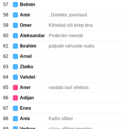
57
Belmin
♂
58
Amir
, Direktor, joonlaud
♂
59
Omer
Kõnekat või kimp tera
♂
60
Aleksandar
Protector meeste
♂
61
Ibrahim
paljude rahvaste isaks
♂
62
Arnel
♂
63
Zlatko
♂
64
Vahdet
♂
65
Aner
vastata laul viletsus
♀
66
Adijan
♀
67
Enes
♂
68
Anis
Kallis sõber
♂
69
Vedran
särav, rõõmsameelne