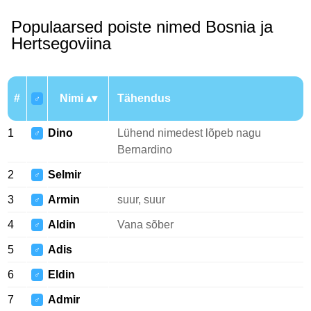
Populaarsed poiste nimed Bosnia ja
Hertsegoviina
#
Nimi
Tähendus
♂
1
Dino
Lühend nimedest lõpeb nagu
♂
Bernardino
2
Selmir
♂
3
Armin
suur, suur
♂
4
Aldin
Vana sõber
♂
5
Adis
♂
6
Eldin
♂
7
Admir
♂