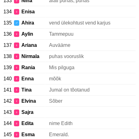
133
Nina
alati puhas, puhas
♀
134
Enisa
♀
135
Ahira
vend ülekohtust vend karjus
♂
136
Aylin
Tammepuu
♀
137
Ariana
Auväärne
♀
138
Nirmala
puhas vooruslik
♀
139
Rania
Mis pilguga
♀
140
Enna
mõõk
♀
141
Tina
Jumal on tõotanud
♀
142
Elvina
Sõber
♀
143
Sajra
♀
144
Edita
nime Edith
♀
145
Esma
Emerald.
♀