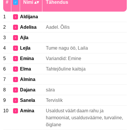
#
Nimi
Tähendus
♂
1
Aldijana
♀
2
Adelisa
Aadel. Õilis
♀
3
Ajla
♀
4
Lejla
Tume nagu öö, Laila
♀
5
Emina
Variandid: Emine
♀
6
Elma
Tahtejõuline kaitsja
♀
7
Almina
♀
8
Dajana
sära
♀
9
Sanela
Tervislik
♀
10
Amina
Usaldust väärt daam rahu ja
♀
harmooniat, usaldusväärne, turvaline,
õiglane