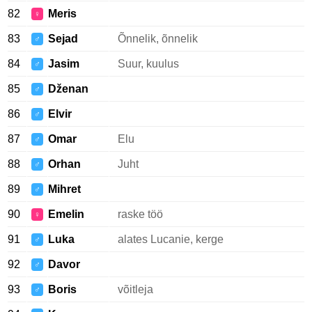
82
Meris
♀
83
Sejad
Õnnelik, õnnelik
♂
84
Jasim
Suur, kuulus
♂
85
Dženan
♂
86
Elvir
♂
87
Omar
Elu
♂
88
Orhan
Juht
♂
89
Mihret
♂
90
Emelin
raske töö
♀
91
Luka
alates Lucanie, kerge
♂
92
Davor
♂
93
Boris
võitleja
♂