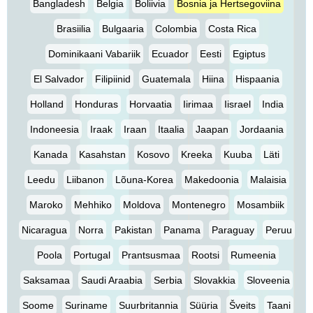
Bangladesh
Belgia
Boliivia
Bosnia ja Hertsegoviina
Brasiilia
Bulgaaria
Colombia
Costa Rica
Dominikaani Vabariik
Ecuador
Eesti
Egiptus
El Salvador
Filipiinid
Guatemala
Hiina
Hispaania
Holland
Honduras
Horvaatia
Iirimaa
Iisrael
India
Indoneesia
Iraak
Iraan
Itaalia
Jaapan
Jordaania
Kanada
Kasahstan
Kosovo
Kreeka
Kuuba
Läti
Leedu
Liibanon
Lõuna-Korea
Makedoonia
Malaisia
Maroko
Mehhiko
Moldova
Montenegro
Mosambiik
Nicaragua
Norra
Pakistan
Panama
Paraguay
Peruu
Poola
Portugal
Prantsusmaa
Rootsi
Rumeenia
Saksamaa
Saudi Araabia
Serbia
Slovakkia
Sloveenia
Soome
Suriname
Suurbritannia
Süüria
Šveits
Taani