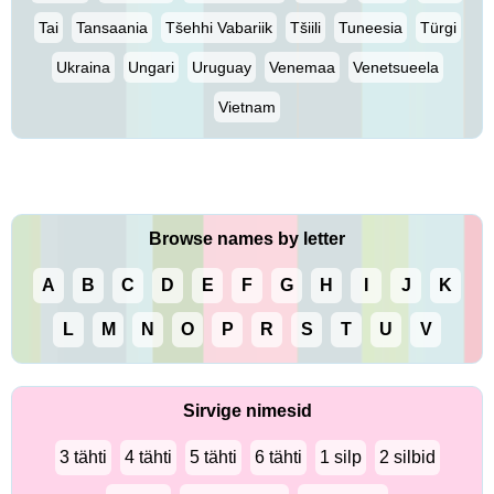
Tai
Tansaania
Tšehhi Vabariik
Tšiili
Tuneesia
Türgi
Ukraina
Ungari
Uruguay
Venemaa
Venetsueela
Vietnam
Browse names by letter
A
B
C
D
E
F
G
H
I
J
K
L
M
N
O
P
R
S
T
U
V
Sirvige nimesid
3 tähti
4 tähti
5 tähti
6 tähti
1 silp
2 silbid