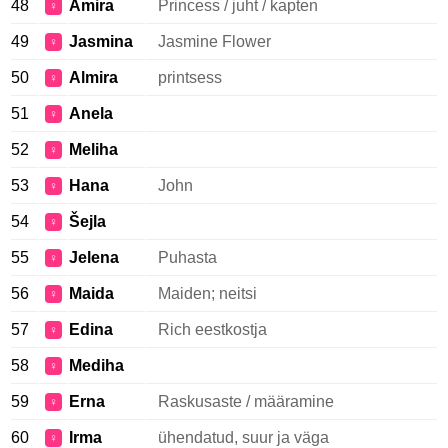
48
Amira
Princess / juht / kapten
♀
49
Jasmina
Jasmine Flower
♀
50
Almira
printsess
♀
51
Anela
♀
52
Meliha
♀
53
Hana
John
♀
54
Šejla
♀
55
Jelena
Puhasta
♀
56
Maida
Maiden; neitsi
♀
57
Edina
Rich eestkostja
♀
58
Mediha
♀
59
Erna
Raskusaste / määramine
♀
60
Irma
ühendatud, suur ja väga
♀