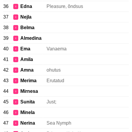
36
Edna
Pleasure, õndsus
♀
37
Nejla
♀
38
Belma
♀
39
Almedina
♀
40
Ema
Vanaema
♀
41
Amila
♀
42
Amna
ohutus
♀
43
Merima
Erutatud
♀
44
Mirnesa
♀
45
Sunita
Just;
♀
46
Minela
♀
47
Nerina
Sea Nymph
♀