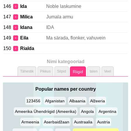
146
Ida
Noble laskumine
♀
147
Milica
Jumala armu
♀
148
Idana
IDA
♀
149
Eila
Ma särada, flonker, vahuvein
♀
150
Rialda
♀
Nimi kategooriad
Tähestik
Pikkus
Silpid
Riigid
talen
Veel
Popular names per country
123456
Afganistan
Albaania
Alžeeria
Ameerika Ühendriigid (Ameerika)
Angola
Argentina
Armeenia
Aserbaidžaan
Austraalia
Austria