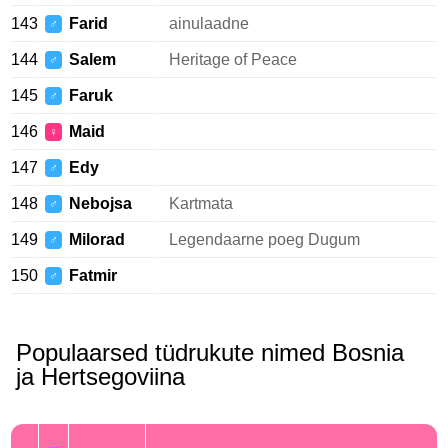
143
Farid
ainulaadne
♂
144
Salem
Heritage of Peace
♂
145
Faruk
♂
146
Maid
♀
147
Edy
♂
148
Nebojsa
Kartmata
♂
149
Milorad
Legendaarne poeg Dugum
♂
150
Fatmir
♂
Populaarsed tüdrukute nimed Bosnia
ja Hertsegoviina