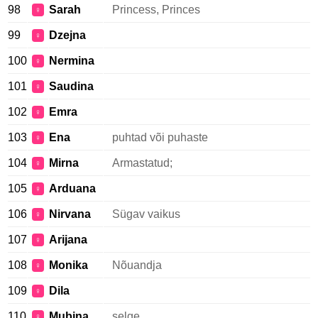
98
Sarah
Princess, Princes
♀
99
Dzejna
♀
100
Nermina
♀
101
Saudina
♀
102
Emra
♀
103
Ena
puhtad või puhaste
♀
104
Mirna
Armastatud;
♀
105
Arduana
♀
106
Nirvana
Sügav vaikus
♀
107
Arijana
♀
108
Monika
Nõuandja
♀
109
Dila
♀
110
Mubina
selge
♀