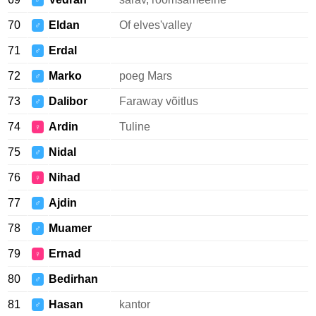
♂
70
Eldan
Of elves'valley
♂
71
Erdal
♂
72
Marko
poeg Mars
♂
73
Dalibor
Faraway võitlus
♂
74
Ardin
Tuline
♀
75
Nidal
♂
76
Nihad
♀
77
Ajdin
♂
78
Muamer
♂
79
Ernad
♀
80
Bedirhan
♂
81
Hasan
kantor
♂