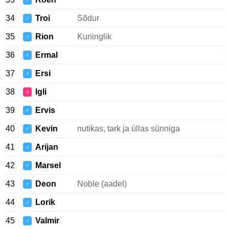
♂
34
Troi
Sõdur
♂
35
Rion
Kuninglik
♂
36
Ermal
♂
37
Ersi
♂
38
Igli
♀
39
Ervis
♂
40
Kevin
nutikas, tark ja üllas sünniga
♂
41
Arijan
♂
42
Marsel
♂
43
Deon
Noble (aadel)
♂
44
Lorik
♂
45
Valmir
♂