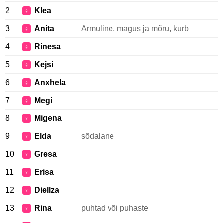
2
Klea
♀
3
Anita
Armuline, magus ja mõru, kurb
♀
4
Rinesa
♀
5
Kejsi
♀
6
Anxhela
♀
7
Megi
♀
8
Migena
♀
9
Elda
sõdalane
♀
10
Gresa
♀
11
Erisa
♀
12
Diellza
♀
13
Rina
puhtad või puhaste
♀