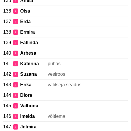
135
Anela
♀
136
Olsa
♀
137
Erda
♀
138
Ermira
♀
139
Fatlinda
♀
140
Arbesa
♀
141
Katerina
puhas
♀
142
Suzana
vesiroos
♀
143
Erika
valitseja seadus
♀
144
Diora
♀
145
Valbona
♀
146
Imelda
võitlema
♀
147
Jetmira
♀