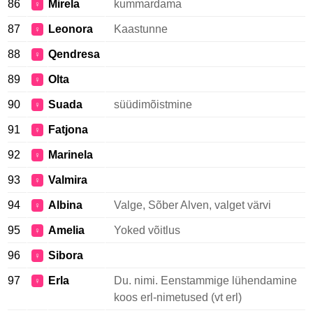
86
Mirela
kummardama
♀
87
Leonora
Kaastunne
♀
88
Qendresa
♀
89
Olta
♀
90
Suada
süüdimõistmine
♀
91
Fatjona
♀
92
Marinela
♀
93
Valmira
♀
94
Albina
Valge, Sõber Alven, valget värvi
♀
95
Amelia
Yoked võitlus
♀
96
Sibora
♀
97
Erla
Du. nimi. Eenstammige lühendamine
♀
koos erl-nimetused (vt erl)