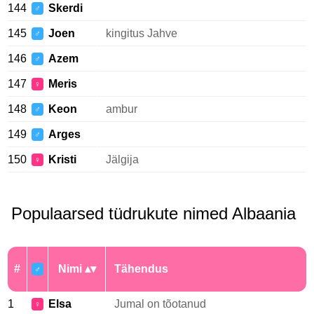
144
Skerdi
♂
145
Joen
kingitus Jahve
♂
146
Azem
♂
147
Meris
♀
148
Keon
ambur
♂
149
Arges
♂
150
Kristi
Jälgija
♀
Populaarsed tüdrukute nimed Albaania
#
Nimi
Tähendus
♂
1
Elsa
Jumal on tõotanud
♀