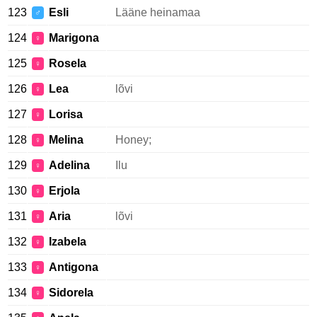
123
Esli
Lääne heinamaa
♂
124
Marigona
♀
125
Rosela
♀
126
Lea
lõvi
♀
127
Lorisa
♀
128
Melina
Honey;
♀
129
Adelina
Ilu
♀
130
Erjola
♀
131
Aria
lõvi
♀
132
Izabela
♀
133
Antigona
♀
134
Sidorela
♀