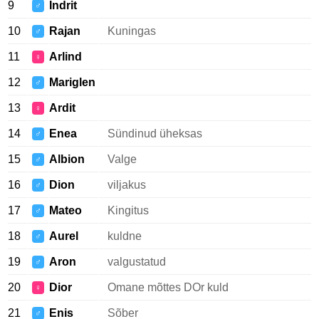
9
Indrit
♂
10
Rajan
Kuningas
♂
11
Arlind
♀
12
Mariglen
♂
13
Ardit
♀
14
Enea
Sündinud üheksas
♂
15
Albion
Valge
♂
16
Dion
viljakus
♂
17
Mateo
Kingitus
♂
18
Aurel
kuldne
♂
19
Aron
valgustatud
♂
20
Dior
Omane mõttes DOr kuld
♀
21
Enis
Sõber
♂