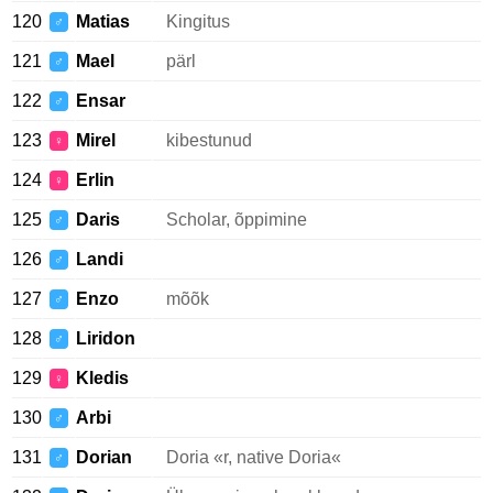
120
Matias
Kingitus
♂
121
Mael
pärl
♂
122
Ensar
♂
123
Mirel
kibestunud
♀
124
Erlin
♀
125
Daris
Scholar, õppimine
♂
126
Landi
♂
127
Enzo
mõõk
♂
128
Liridon
♂
129
Kledis
♀
130
Arbi
♂
131
Dorian
Doria «r, native Doria«
♂