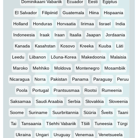
Dominikaani Vabariik
Ecuador
Eesti
Egiptus
El Salvador
Filipiinid
Guatemala
Hiina
Hispaania
Holland
Honduras
Horvaatia
Iirimaa
Iisrael
India
Indoneesia
Iraak
Iraan
Itaalia
Jaapan
Jordaania
Kanada
Kasahstan
Kosovo
Kreeka
Kuuba
Läti
Leedu
Liibanon
Lõuna-Korea
Makedoonia
Malaisia
Maroko
Mehhiko
Moldova
Montenegro
Mosambiik
Nicaragua
Norra
Pakistan
Panama
Paraguay
Peruu
Poola
Portugal
Prantsusmaa
Rootsi
Rumeenia
Saksamaa
Saudi Araabia
Serbia
Slovakkia
Sloveenia
Soome
Suriname
Suurbritannia
Süüria
Šveits
Taani
Tai
Tansaania
Tšehhi Vabariik
Tšiili
Tuneesia
Türgi
Ukraina
Ungari
Uruguay
Venemaa
Venetsueela