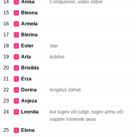
14
Anisa
Companion, ustav sõber
♀
15
Bleona
♀
16
Armela
♀
17
Blerina
♀
18
Ester
star
♀
19
Arta
kuldne
♀
20
Brisilda
♀
21
Erza
♀
22
Dorina
kingitus Jahve
♀
23
Anjeza
♀
24
Leonita
kui tugev või julge, tugev armu või
♀
vapper inimeste seas
25
Elona
♀