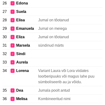
26
Edona
♀
27
Suela
♀
28
Elisa
Jumal on tõotanud
♀
29
Emanuela
Jumal on meiega
♀
30
Eliza
Jumal on tõotanud
♀
31
Marsela
sündinud märts
♀
32
Sindi
♀
33
Aurela
♀
34
Lorena
Variant Laura või Lora viidates
♀
loorberipuuks või magus lahe puu
sümboliseerib au ja võidu.
35
Dea
Jumala poolt antud
♀
36
Melisa
Kombineeritud nimi
♀