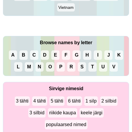
Vietnam
Browse names by letter
A
B
C
D
E
F
G
H
I
J
K
L
M
N
O
P
R
S
T
U
V
Sirvige nimesid
3 tähti
4 tähti
5 tähti
6 tähti
1 silp
2 silbid
3 silbid
riikide kaupa
keele järgi
populaarsed nimed