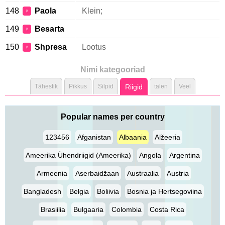
148
Paola
Klein;
♀
149
Besarta
♀
150
Shpresa
Lootus
♀
Nimi kategooriad
Tähestik
Pikkus
Silpid
Riigid
talen
Veel
Popular names per country
123456
Afganistan
Albaania
Alžeeria
Ameerika Ühendriigid (Ameerika)
Angola
Argentina
Armeenia
Aserbaidžaan
Austraalia
Austria
Bangladesh
Belgia
Boliivia
Bosnia ja Hertsegoviina
Brasiilia
Bulgaaria
Colombia
Costa Rica