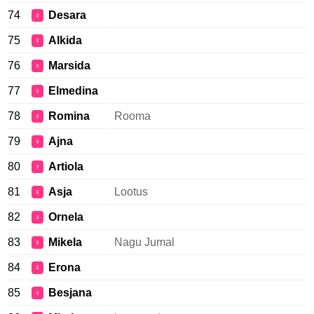
74
Desara
♀
75
Alkida
♀
76
Marsida
♀
77
Elmedina
♀
78
Romina
Rooma
♀
79
Ajna
♀
80
Artiola
♀
81
Asja
Lootus
♀
82
Ornela
♀
83
Mikela
Nagu Jumal
♀
84
Erona
♀
85
Besjana
♀