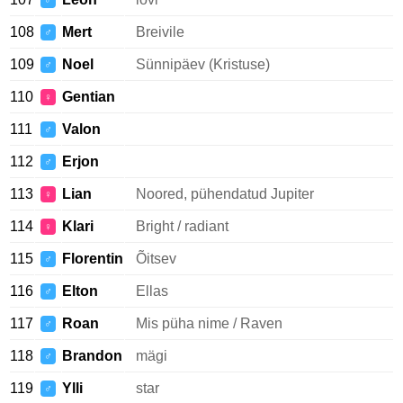
♂
108
Mert
Breivile
♂
109
Noel
Sünnipäev (Kristuse)
♂
110
Gentian
♀
111
Valon
♂
112
Erjon
♂
113
Lian
Noored, pühendatud Jupiter
♀
114
Klari
Bright / radiant
♀
115
Florentin
Õitsev
♂
116
Elton
Ellas
♂
117
Roan
Mis püha nime / Raven
♂
118
Brandon
mägi
♂
119
Ylli
star
♂