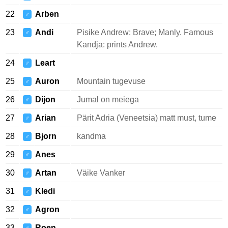
22
Arben
♂
23
Andi
Pisike Andrew: Brave; Manly. Famous
♂
Kandja: prints Andrew.
24
Leart
♂
25
Auron
Mountain tugevuse
♂
26
Dijon
Jumal on meiega
♂
27
Arian
Pärit Adria (Veneetsia) matt must, tume
♂
28
Bjorn
kandma
♂
29
Anes
♂
30
Artan
Väike Vanker
♂
31
Kledi
♂
32
Agron
♂
33
Roen