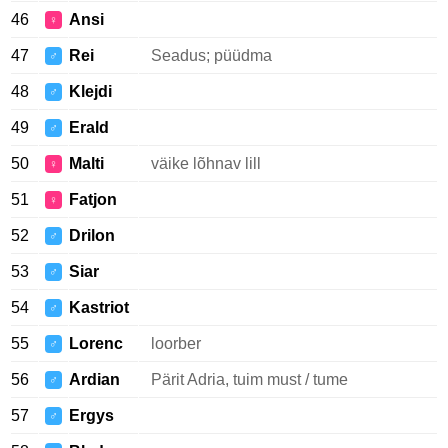
46
Ansi
♀
47
Rei
Seadus; püüdma
♂
48
Klejdi
♂
49
Erald
♂
50
Malti
väike lõhnav lill
♀
51
Fatjon
♀
52
Drilon
♂
53
Siar
♂
54
Kastriot
♂
55
Lorenc
loorber
♂
56
Ardian
Pärit Adria, tuim must / tume
♂
57
Ergys
♂