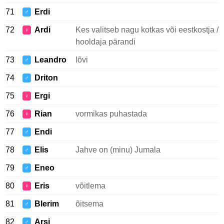
71
Erdi
♂
72
Ardi
Kes valitseb nagu kotkas või eestkostja /
♀
hooldaja pärandi
73
Leandro
lõvi
♂
74
Driton
♂
75
Ergi
♀
76
Rian
vormikas puhastada
♀
77
Endi
♂
78
Elis
Jahve on (minu) Jumala
♂
79
Eneo
♂
80
Eris
võitlema
♀
81
Blerim
õitsema
♂
82
Arsi
♂