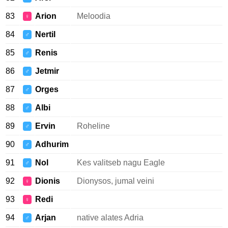
83
Arion
Meloodia
♀
84
Nertil
♂
85
Renis
♂
86
Jetmir
♂
87
Orges
♂
88
Albi
♂
89
Ervin
Roheline
♂
90
Adhurim
♂
91
Nol
Kes valitseb nagu Eagle
♂
92
Dionis
Dionysos, jumal veini
♀
93
Redi
♀
94
Arjan
native alates Adria
♂