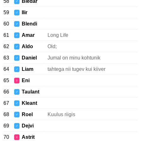
58
Bledar
♂
59
Ilir
♂
60
Blendi
♂
61
Amar
Long Life
♂
62
Aldo
Old;
♂
63
Daniel
Jumal on minu kohtunik
♂
64
Liam
tahtega nii tugev kui kiiver
♂
65
Eni
♀
66
Taulant
♂
67
Kleant
♂
68
Roel
Kuulus riigis
♂
69
Dejvi
♂
70
Astrit
♀