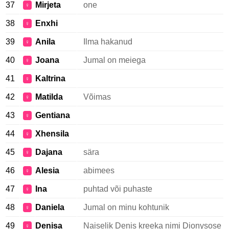
37
Mirjeta
one
♀
38
Enxhi
♀
39
Anila
Ilma hakanud
♀
40
Joana
Jumal on meiega
♀
41
Kaltrina
♀
42
Matilda
Võimas
♀
43
Gentiana
♀
44
Xhensila
♀
45
Dajana
sära
♀
46
Alesia
abimees
♀
47
Ina
puhtad või puhaste
♀
48
Daniela
Jumal on minu kohtunik
♀
49
Denisa
Naiselik Denis kreeka nimi Dionysose
♀