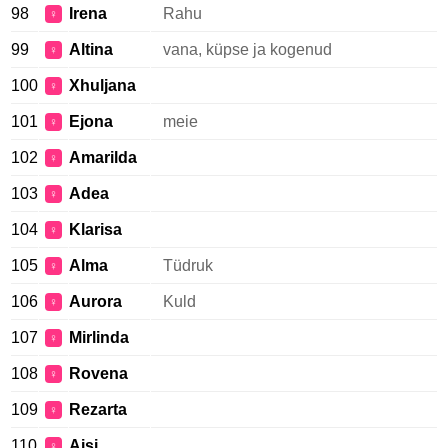
98
Irena
Rahu
♀
99
Altina
vana, küpse ja kogenud
♀
100
Xhuljana
♀
101
Ejona
meie
♀
102
Amarilda
♀
103
Adea
♀
104
Klarisa
♀
105
Alma
Tüdruk
♀
106
Aurora
Kuld
♀
107
Mirlinda
♀
108
Rovena
♀
109
Rezarta
♀
110
Ajsi
♀