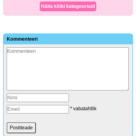
Näita kõiki kategooriaid
Kommenteeri
* vabatahtlik