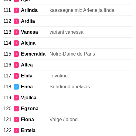
111
Arlinda
kaasaegne mix Arlene ja linda
♀
112
Ardita
♀
113
Vanesa
variant vanessa
♀
114
Alejna
♀
115
Esmeralda
Notre-Dame de Paris
♀
116
Altea
♀
117
Elida
Tiivuline.
♀
118
Enea
Sündinud üheksas
♂
119
Vjollca
♀
120
Egzona
♀
121
Fiona
Valge / blond
♀
122
Entela
♀