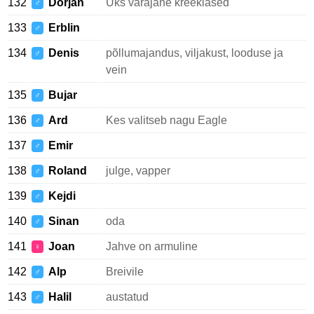
132
Dorjan
Üks varajane kreeklased
♂
133
Erblin
♂
134
Denis
põllumajandus, viljakust, looduse ja
♂
vein
135
Bujar
♂
136
Ard
Kes valitseb nagu Eagle
♂
137
Emir
♂
138
Roland
julge, vapper
♂
139
Kejdi
♂
140
Sinan
oda
♂
141
Joan
Jahve on armuline
♀
142
Alp
Breivile
♂
143
Halil
austatud
♂