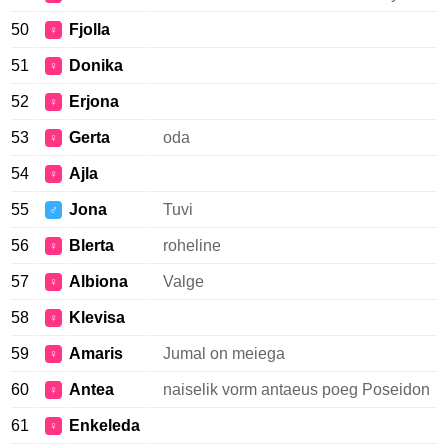
50
Fjolla
♀
51
Donika
♀
52
Erjona
♀
53
Gerta
oda
♀
54
Ajla
♀
55
Jona
Tuvi
♂
56
Blerta
roheline
♀
57
Albiona
Valge
♀
58
Klevisa
♀
59
Amaris
Jumal on meiega
♀
60
Antea
naiselik vorm antaeus poeg Poseidon
♀
61
Enkeleda
♀