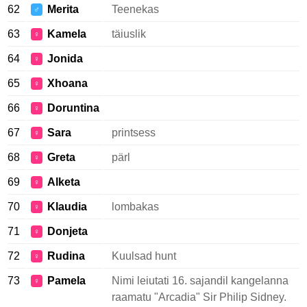
62
Merita
Teenekas
♂
63
Kamela
täiuslik
♀
64
Jonida
♀
65
Xhoana
♀
66
Doruntina
♀
67
Sara
printsess
♀
68
Greta
pärl
♀
69
Alketa
♀
70
Klaudia
lombakas
♀
71
Donjeta
♀
72
Rudina
Kuulsad hunt
♀
73
Pamela
Nimi leiutati 16. sajandil kangelanna
♀
raamatu "Arcadia" Sir Philip Sidney.