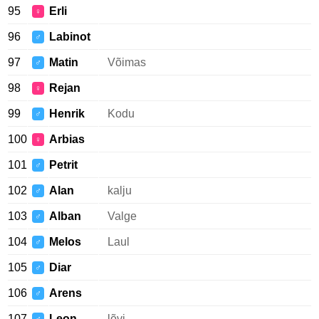
95
Erli
♀
96
Labinot
♂
97
Matin
Võimas
♂
98
Rejan
♀
99
Henrik
Kodu
♂
100
Arbias
♀
101
Petrit
♂
102
Alan
kalju
♂
103
Alban
Valge
♂
104
Melos
Laul
♂
105
Diar
♂
106
Arens
♂
107
Leon
lõvi