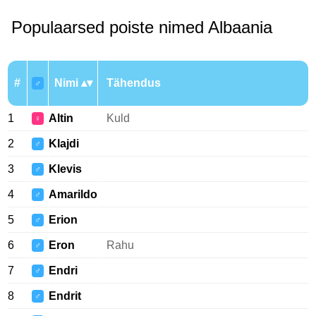
Populaarsed poiste nimed Albaania
#
Nimi
Tähendus
♂
1
Altin
Kuld
♀
2
Klajdi
♂
3
Klevis
♂
4
Amarildo
♂
5
Erion
♂
6
Eron
Rahu
♂
7
Endri
♂
8
Endrit
♂