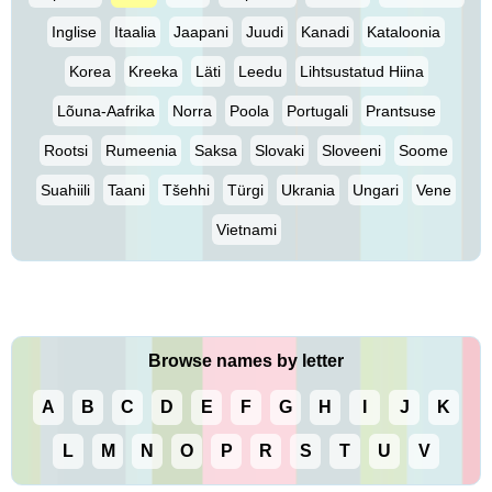
Inglise
Itaalia
Jaapani
Juudi
Kanadi
Kataloonia
Korea
Kreeka
Läti
Leedu
Lihtsustatud Hiina
Lõuna-Aafrika
Norra
Poola
Portugali
Prantsuse
Rootsi
Rumeenia
Saksa
Slovaki
Sloveeni
Soome
Suahiili
Taani
Tšehhi
Türgi
Ukrania
Ungari
Vene
Vietnami
Browse names by letter
A
B
C
D
E
F
G
H
I
J
K
L
M
N
O
P
R
S
T
U
V