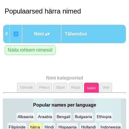
Populaarsed härra nimed
#
Nimi
Tähendus
♂
Näita rohkem nimesid
Nimi kategooriad
Tähestik
Pikkus
Silpid
Riigid
talen
Veel
Popular names per language
Albaania
Araabia
Bengali
Bulgaaria
Ethiopia
Filipiinide
härra
Hindi
Hispaania
Hollandi
Indoneesia