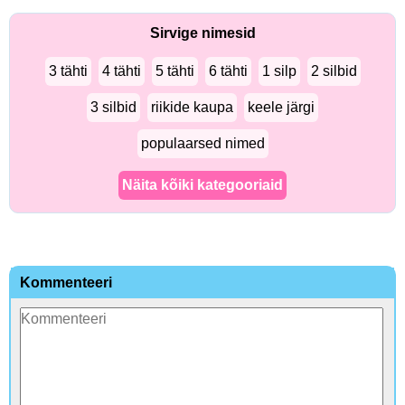
Sirvige nimesid
3 tähti
4 tähti
5 tähti
6 tähti
1 silp
2 silbid
3 silbid
riikide kaupa
keele järgi
populaarsed nimed
Näita kõiki kategooriaid
Kommenteeri