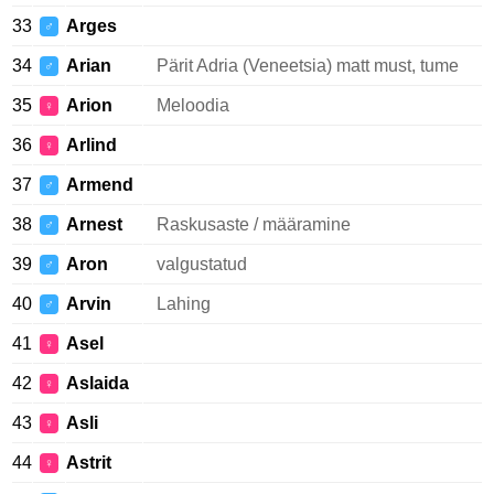
33
Arges
♂
34
Arian
Pärit Adria (Veneetsia) matt must, tume
♂
35
Arion
Meloodia
♀
36
Arlind
♀
37
Armend
♂
38
Arnest
Raskusaste / määramine
♂
39
Aron
valgustatud
♂
40
Arvin
Lahing
♂
41
Asel
♀
42
Aslaida
♀
43
Asli
♀
44
Astrit
♀