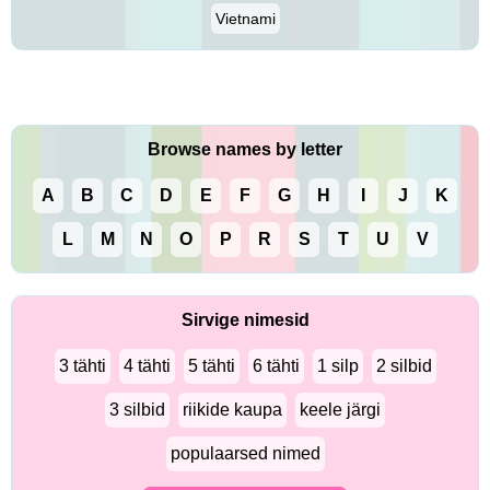
Vietnami
Browse names by letter
A
B
C
D
E
F
G
H
I
J
K
L
M
N
O
P
R
S
T
U
V
Sirvige nimesid
3 tähti
4 tähti
5 tähti
6 tähti
1 silp
2 silbid
3 silbid
riikide kaupa
keele järgi
populaarsed nimed