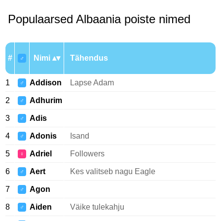
Populaarsed Albaania poiste nimed
#
Nimi
Tähendus
♂
1
Addison
Lapse Adam
♂
2
Adhurim
♂
3
Adis
♂
4
Adonis
Isand
♂
5
Adriel
Followers
♀
6
Aert
Kes valitseb nagu Eagle
♂
7
Agon
♂
8
Aiden
Väike tulekahju
♂