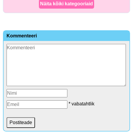
Näita kõiki kategooriaid
Kommenteeri
* vabatahtlik