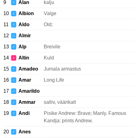
9
Alan
kalju
♂
10
Albion
Valge
♂
11
Aldo
Old;
♂
12
Almir
♂
13
Alp
Breivile
♂
14
Altin
Kuld
♀
15
Amadeo
Jumala armastus
♂
16
Amar
Long Life
♂
17
Amarildo
♂
18
Ammar
salliv, väärikalt
♂
19
Andi
Pisike Andrew: Brave; Manly. Famous
♂
Kandja: prints Andrew.
20
Anes
♂