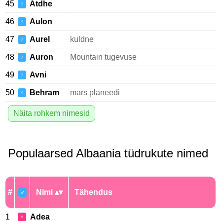
45
Atdhe
♂
46
Aulon
♂
47
Aurel
kuldne
♂
48
Auron
Mountain tugevuse
♂
49
Avni
♂
50
Behram
mars planeedi
♂
Näita rohkem nimesid
Populaarsed Albaania tüdrukute nimed
#
Nimi
Tähendus
♂
1
Adea
♀