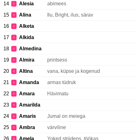
14
Alesia
abimees
♀
15
Alina
Ilu, Bright, ilus, särav
♀
16
Alketa
♀
17
Alkida
♀
18
Almedina
♀
19
Almira
printsess
♀
20
Altina
vana, küpse ja kogenud
♀
21
Amanda
armas tüdruk
♀
22
Amara
Hävimatu
♀
23
Amarilda
♀
24
Amaris
Jumal on meiega
♀
25
Ambra
värviline
♀
26
Amela
Yoked strijdens, töökas
♀