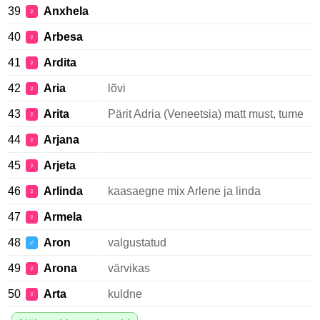
39
Anxhela
♀
40
Arbesa
♀
41
Ardita
♀
42
Aria
lõvi
♀
43
Arita
Pärit Adria (Veneetsia) matt must, tume
♀
44
Arjana
♀
45
Arjeta
♀
46
Arlinda
kaasaegne mix Arlene ja linda
♀
47
Armela
♀
48
Aron
valgustatud
♂
49
Arona
värvikas
♀
50
Arta
kuldne
♀