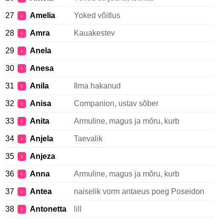
27
Amelia
Yoked võitlus
♀
28
Amra
Kauakestev
♀
29
Anela
♀
30
Anesa
♀
31
Anila
Ilma hakanud
♀
32
Anisa
Companion, ustav sõber
♀
33
Anita
Armuline, magus ja mõru, kurb
♀
34
Anjela
Taevalik
♀
35
Anjeza
♀
36
Anna
Armuline, magus ja mõru, kurb
♀
37
Antea
naiselik vorm antaeus poeg Poseidon
♀
38
Antonetta
lill
♀