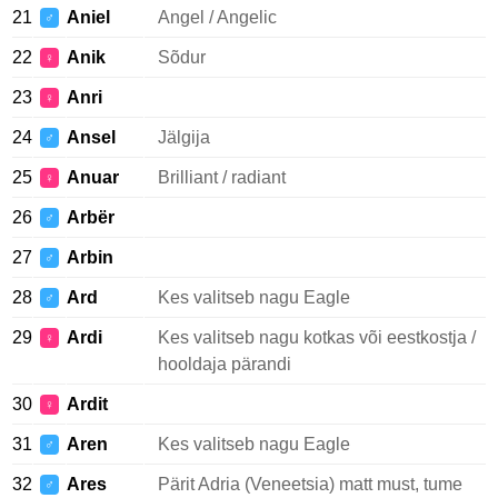
21
Aniel
Angel / Angelic
♂
22
Anik
Sõdur
♀
23
Anri
♀
24
Ansel
Jälgija
♂
25
Anuar
Brilliant / radiant
♀
26
Arbër
♂
27
Arbin
♂
28
Ard
Kes valitseb nagu Eagle
♂
29
Ardi
Kes valitseb nagu kotkas või eestkostja /
♀
hooldaja pärandi
30
Ardit
♀
31
Aren
Kes valitseb nagu Eagle
♂
32
Ares
Pärit Adria (Veneetsia) matt must, tume
♂