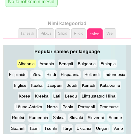
Näita rohkem nimesid
Nimi kategooriad
Tähestik
Pikkus
Silpid
Riigid
talen
Veel
Popular names per language
Albaania
Araabia
Bengali
Bulgaaria
Ethiopia
Filipiinide
härra
Hindi
Hispaania
Hollandi
Indoneesia
Inglise
Itaalia
Jaapani
Juudi
Kanadi
Kataloonia
Korea
Kreeka
Läti
Leedu
Lihtsustatud Hiina
Lõuna-Aafrika
Norra
Poola
Portugali
Prantsuse
Rootsi
Rumeenia
Saksa
Slovaki
Sloveeni
Soome
Suahiili
Taani
Tšehhi
Türgi
Ukrania
Ungari
Vene