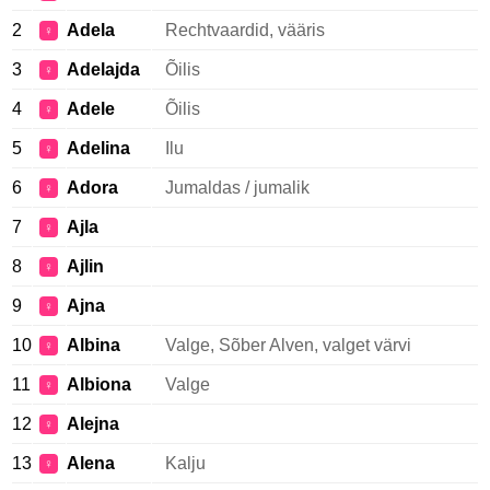
2
Adela
Rechtvaardid, vääris
♀
3
Adelajda
Õilis
♀
4
Adele
Õilis
♀
5
Adelina
Ilu
♀
6
Adora
Jumaldas / jumalik
♀
7
Ajla
♀
8
Ajlin
♀
9
Ajna
♀
10
Albina
Valge, Sõber Alven, valget värvi
♀
11
Albiona
Valge
♀
12
Alejna
♀
13
Alena
Kalju
♀