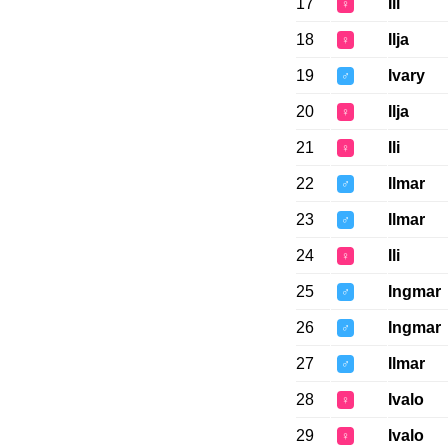
17
Ili
♀
18
Ilja
♀
19
Ivary
♂
20
Ilja
♀
21
Ili
♀
22
Ilmar
♂
23
Ilmar
♂
24
Ili
♀
25
Ingmar
♂
26
Ingmar
♂
27
Ilmar
♂
28
Ivalo
♀
29
Ivalo
♀