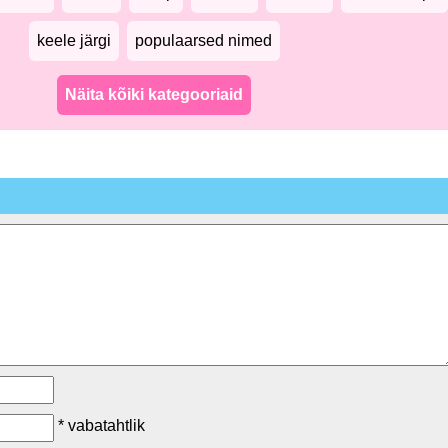
keele järgi
populaarsed nimed
Näita kõiki kategooriaid
* vabatahtlik