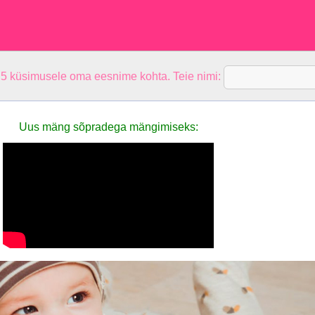
 5 küsimusele oma eesnime kohta. Teie nimi:
Uus mäng sõpradega mängimiseks: