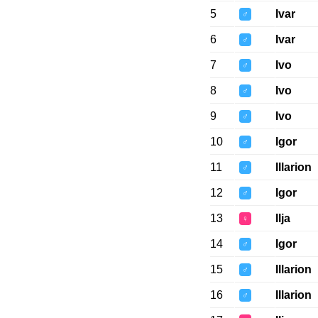
5
Ivar
♂
6
Ivar
♂
7
Ivo
♂
8
Ivo
♂
9
Ivo
♂
10
Igor
♂
11
Illarion
♂
12
Igor
♂
13
Ilja
♀
14
Igor
♂
15
Illarion
♂
16
Illarion
♂