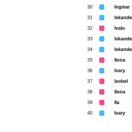
30
Ingmar
♂
31
Iskande
♂
32
Ivalo
♀
33
Iskande
♂
34
Iskande
♂
35
Ilona
♀
36
Ivary
♂
37
Isobel
♀
38
Ilona
♀
39
Ila
♀
40
Ivary
♂