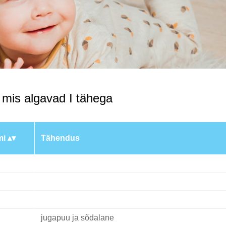
 mis algavad I tähega
mi
Tähendus
jugapuu ja sõdalane