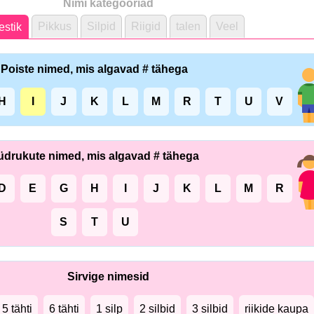
Nimi kategooriad
Pikkus
Silpid
Riigid
talen
Veel
stik
Poiste nimed, mis algavad # tähega
H
I
J
K
L
M
R
T
U
V
üdrukute nimed, mis algavad # tähega
D
E
G
H
I
J
K
L
M
R
S
T
U
Sirvige nimesid
5 tähti
6 tähti
1 silp
2 silbid
3 silbid
riikide kaupa