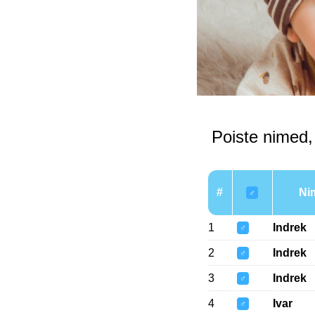
Poiste nimed,
#
Ni
♂
1
Indrek
♂
2
Indrek
♂
3
Indrek
♂
4
Ivar
♂