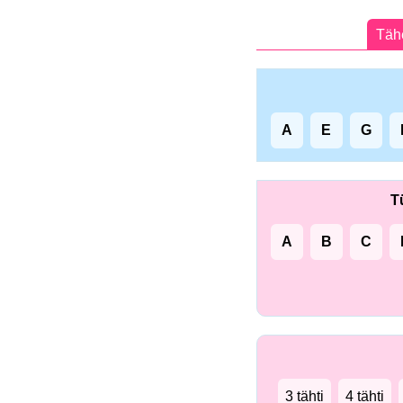
Tähe
A
E
G
T
A
B
C
3 tähti
4 tähti